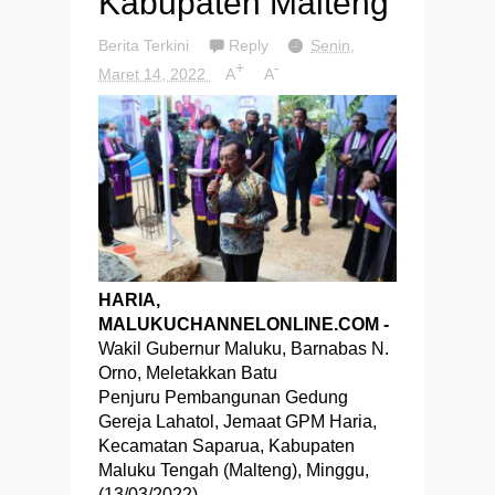
Kabupaten Malteng
Berita Terkini
Reply
Senin,
+
-
Maret 14, 2022
A
A
HARIA,
MALUKUCHANNELONLINE.COM -
Wakil Gubernur Maluku, Barnabas N.
Orno, Meletakkan Batu
Penjuru Pembangunan Gedung
Gereja Lahatol, Jemaat GPM Haria,
Kecamatan Saparua, Kabupaten
Maluku Tengah (Malteng), Minggu,
(13/03/2022).