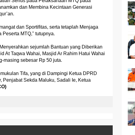
atian Serius pada Pelaksanaan MTQ pada
nanamkan dan Membina Kecintaan Generasi
qur’an.
ngat dan Sportifitas, serta tetaplah Menjaga
 Peserta MTQ," tutupnya.
 Menyerahkan sejumlah Bantuan yang Diberikan
id At Taqwa Wahai, Masjid Ar Rahim Hatui Wahai
g-masing sebesar Rp 50 juta.
mukulan Tifa, yang di Dampingi Ketua DPRD
, Penjabat Sekda Maluku, Sadali Ie, Ketua
CO)