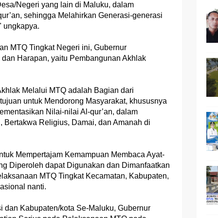
sa/Negeri yang lain di Maluku, dalam
ur’an, sehingga Melahirkan Generasi-generasi
," ungkapya.
 MTQ Tingkat Negeri ini, Gubernur
dan Harapan, yaitu Pembangunan Akhlak
hlak Melalui MTQ adalah Bagian dari
tujuan untuk Mendorong Masyarakat, khususnya
entasikan Nilai-nilai Al-qur’an, dalam
Bertakwa Religius, Damai, dan Amanah di
untuk Mempertajam Kemampuan Membaca Ayat-
yang Diperoleh dapat Digunakan dan Dimanfaatkan
elaksanaan MTQ Tingkat Kecamatan, Kabupaten,
asional nanti.
 dan Kabupaten/kota Se-Maluku, Gubernur