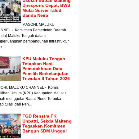
Usulan Bupati Malteng
Direspons Cepat, BWS
Mulai Survei Talud
Banda Neira
MASOHI, MALUKU
NNEL - Komitmen Pemerintah Daerah
mda) Maluku Tengah dalam
perjuangkan pembangunan infrastruktur
e...
KPU Maluku Tengah
Tetapkan Hasil
Pemutakhiran Data
Pemilih Berkelanjutan
Triwulan II Tahun 2026
OHI, MALUKU CHANNEL - Komisi
ilihan Umum (KPU) Kabupaten Maluku
gah menggelar Rapat Pleno Terbuka
pitulasi dan Pen...
FGD Renstra FK
Unpatti, Sekda Malteng
Tegaskan Komitmen
Bangun SDM Unggul