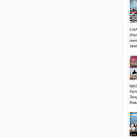
CHA
(Pe
mem
strat
MAS
Pem
Ten
Reka