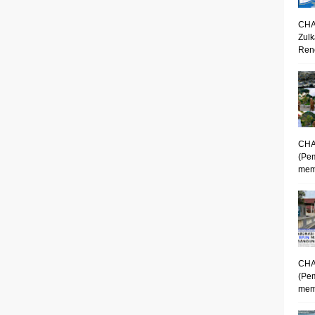
CHA
Zulk
Renc
CHA
(Pe
mem
CHA
(Pe
memp