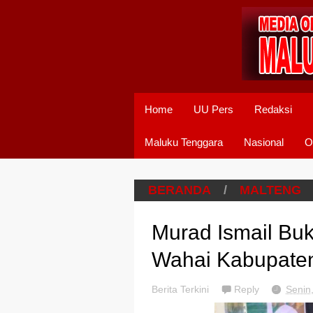
Home
UU Pers
Redaksi
Maluku Tenggara
Nasional
O
BERANDA
/
MALTENG
Murad Ismail Buk
Wahai Kabupate
Berita Terkini
Reply
Senin