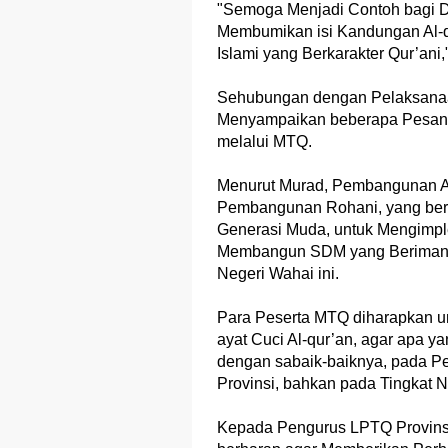
"Semoga Menjadi Contoh bagi De
Membumikan isi Kandungan Al-q
Islami yang Berkarakter Qur’ani
Sehubungan dengan Pelaksanaan
Menyampaikan beberapa Pesan 
melalui MTQ.
Menurut Murad, Pembangunan Ak
Pembangunan Rohani, yang ber
Generasi Muda, untuk Mengimplem
Membangun SDM yang Beriman, 
Negeri Wahai ini.
Para Peserta MTQ diharapkan 
ayat Cuci Al-qur’an, agar apa 
dengan sabaik-baiknya, pada P
Provinsi, bahkan pada Tingkat N
Kepada Pengurus LPTQ Provinsi