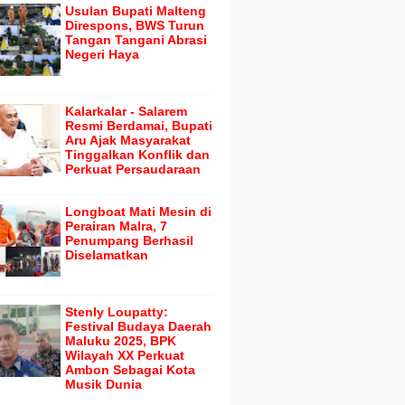
Usulan Bupati Malteng
Direspons, BWS Turun
Tangan Tangani Abrasi
Negeri Haya
Kalarkalar - Salarem
Resmi Berdamai, Bupati
Aru Ajak Masyarakat
Tinggalkan Konflik dan
Perkuat Persaudaraan
Longboat Mati Mesin di
Perairan Malra, 7
Penumpang Berhasil
Diselamatkan
Stenly Loupatty:
Festival Budaya Daerah
Maluku 2025, BPK
Wilayah XX Perkuat
Ambon Sebagai Kota
Musik Dunia