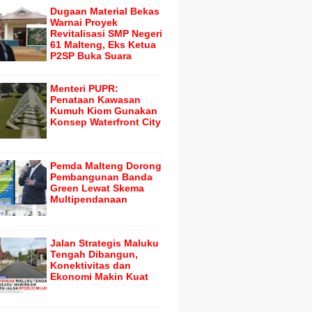
Dugaan Material Bekas
Warnai Proyek
Revitalisasi SMP Negeri
61 Malteng, Eks Ketua
P2SP Buka Suara
Menteri PUPR:
Penataan Kawasan
Kumuh Kiom Gunakan
Konsep Waterfront City
Pemda Malteng Dorong
Pembangunan Banda
Green Lewat Skema
Multipendanaan
Jalan Strategis Maluku
Tengah Dibangun,
Konektivitas dan
Ekonomi Makin Kuat