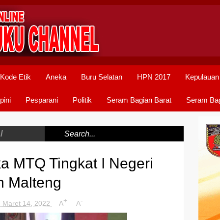
Kode Etik
Aneka
Buru Selatan
HPN 2017
Kepulauan
pini
Pesparani
Politik
Seram Bagian Barat
Seram Bag
/
a MTQ Tingkat I Negeri
n Malteng
+
-
, Maret 14, 2022
A
A