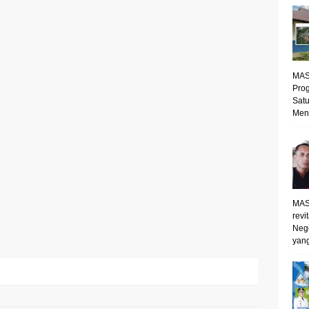
MAS
Prog
Satu
Mene
MAS
revi
Neg
yang