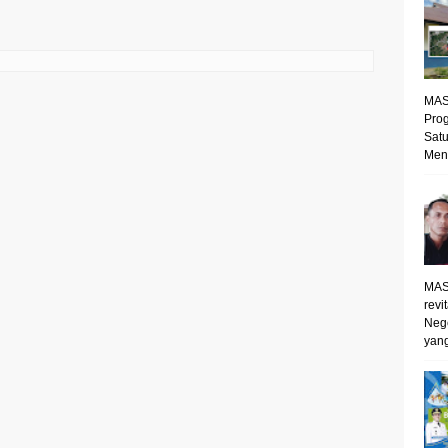
MAS
Prog
Satu
Mene
MAS
revi
Neg
yang