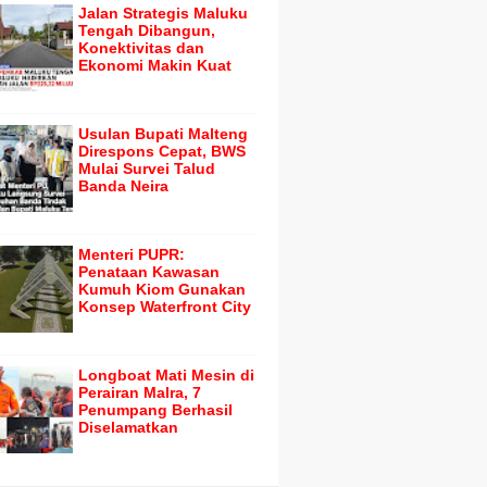
Jalan Strategis Maluku
Tengah Dibangun,
Konektivitas dan
Ekonomi Makin Kuat
Usulan Bupati Malteng
Direspons Cepat, BWS
Mulai Survei Talud
Banda Neira
Menteri PUPR:
Penataan Kawasan
Kumuh Kiom Gunakan
Konsep Waterfront City
Longboat Mati Mesin di
Perairan Malra, 7
Penumpang Berhasil
Diselamatkan