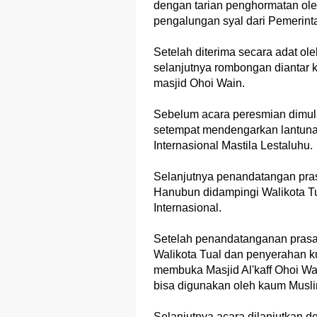
dengan tarian penghormatan ol
pengalungan syal dari Pemerint
Setelah diterima secara adat o
selanjutnya rombongan diantar 
masjid Ohoi Wain.
Sebelum acara peresmian dimul
setempat mendengarkan lantunan 
Internasional Mastila Lestaluhu.
Selanjutnya penandatangan pras
Hanubun didampingi Walikota T
Internasional.
Setelah penandatanganan prasas
Walikota Tual dan penyerahan k
membuka Masjid Al'kaff Ohoi W
bisa digunakan oleh kaum Musli
Selanjutnya acara dilanjutka