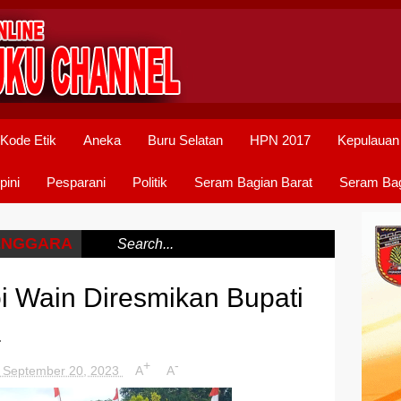
Kode Etik
Aneka
Buru Selatan
HPN 2017
Kepulauan
pini
Pesparani
Politik
Seram Bagian Barat
Seram Bag
ENGGARA
/
oi Wain Diresmikan Bupati
a
+
-
 September 20, 2023
A
A