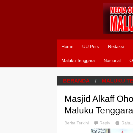
Home
UU Pers
Redaksi
Maluku Tenggara
Nasional
O
BERANDA
/
MALUKU T
Masjid Alkaff Oh
Maluku Tenggar
Berita Terkini
Reply
Rabu,