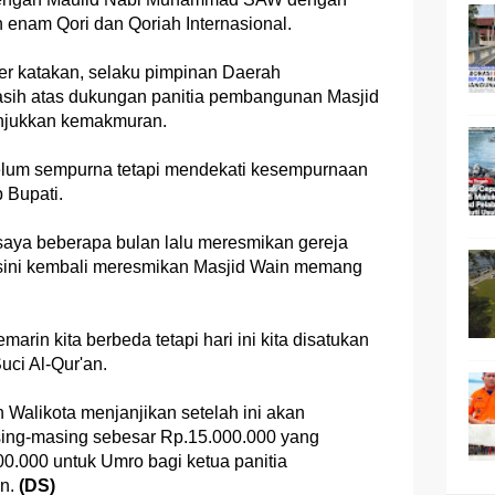
h enam Qori dan Qoriah Internasional.
r katakan, selaku pimpinan Daerah
sih atas dukungan panitia pembangunan Masjid
unjukkan kemakmuran.
lum sempurna tetapi mendekati kesempurnaan
 Bupati.
saya beberapa bulan lalu meresmikan gereja
a disini kembali meresmikan Masjid Wain memang
arin kita berbeda tetapi hari ini kita disatukan
uci Al-Qur'an.
 Walikota menjanjikan setelah ini akan
ing-masing sebesar Rp.15.000.000 yang
.000 untuk Umro bagi ketua panitia
in.
(DS)