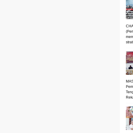
CHA
(Pe
mem
strat
MAS
Pem
Ten
Reka