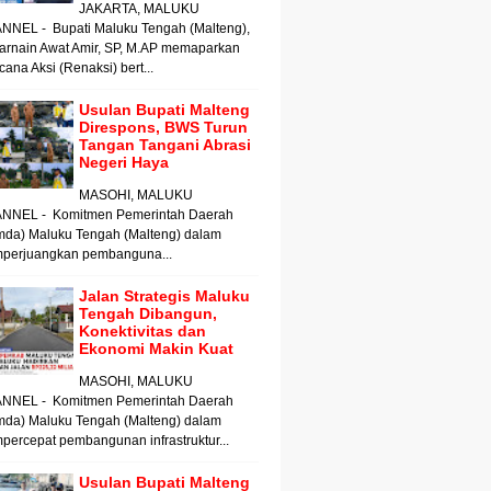
JAKARTA, MALUKU
NNEL - Bupati Maluku Tengah (Malteng),
arnain Awat Amir, SP, M.AP memaparkan
ana Aksi (Renaksi) bert...
Usulan Bupati Malteng
Direspons, BWS Turun
Tangan Tangani Abrasi
Negeri Haya
MASOHI, MALUKU
NNEL - Komitmen Pemerintah Daerah
mda) Maluku Tengah (Malteng) dalam
perjuangkan pembanguna...
Jalan Strategis Maluku
Tengah Dibangun,
Konektivitas dan
Ekonomi Makin Kuat
MASOHI, MALUKU
NNEL - Komitmen Pemerintah Daerah
mda) Maluku Tengah (Malteng) dalam
ercepat pembangunan infrastruktur...
Usulan Bupati Malteng