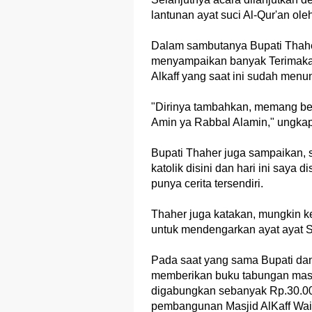
lantunan ayat suci Al-Qur'an ole
Dalam sambutanya Bupati Thahe
menyampaikan banyak Terimaka
Alkaff yang saat ini sudah men
"Dirinya tambahkan, memang be
Amin ya Rabbal Alamin," ungkap
Bupati Thaher juga sampaikan, 
katolik disini dan hari ini say
punya cerita tersendiri.
Thaher juga katakan, mungkin kem
untuk mendengarkan ayat ayat S
Pada saat yang sama Bupati dan
memberikan buku tabungan mas
digabungkan sebanyak Rp.30.000
pembangunan Masjid AlKaff Wa