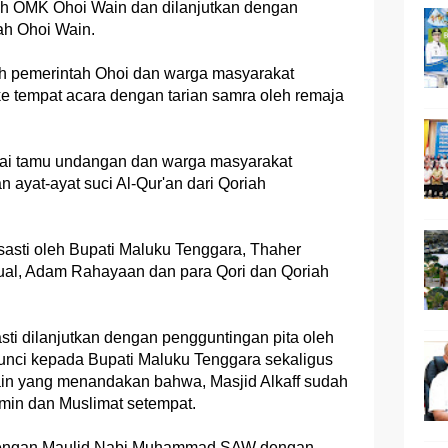
eh OMK Ohoi Wain dan dilanjutkan dengan
ah Ohoi Wain.
leh pemerintah Ohoi dan warga masyarakat
ke tempat acara dengan tarian samra oleh remaja
ai tamu undangan dan warga masyarakat
ayat-ayat suci Al-Qur'an dari Qoriah
asti oleh Bupati Maluku Tenggara, Thaher
ual, Adam Rahayaan dan para Qori dan Qoriah
ti dilanjutkan dengan pengguntingan pita oleh
unci kepada Bupati Maluku Tenggara sekaligus
ain yang menandakan bahwa, Masjid Alkaff sudah
min dan Muslimat setempat.
n dengan Maulid Nabi Muhammad SAW dengan