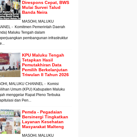
Direspons Cepat, BWS
Mulai Survei Talud
Banda Neira
MASOHI, MALUKU
NNEL - Komitmen Pemerintah Daerah
mda) Maluku Tengah dalam
perjuangkan pembangunan infrastruktur
e...
KPU Maluku Tengah
Tetapkan Hasil
Pemutakhiran Data
Pemilih Berkelanjutan
Triwulan II Tahun 2026
OHI, MALUKU CHANNEL - Komisi
ilihan Umum (KPU) Kabupaten Maluku
gah menggelar Rapat Pleno Terbuka
pitulasi dan Pen...
Pemda - Pegadaian
Bersinergi Tingkatkan
Layanan Kesehatan
Masyarakat Malteng
MASOHI, MALUKU