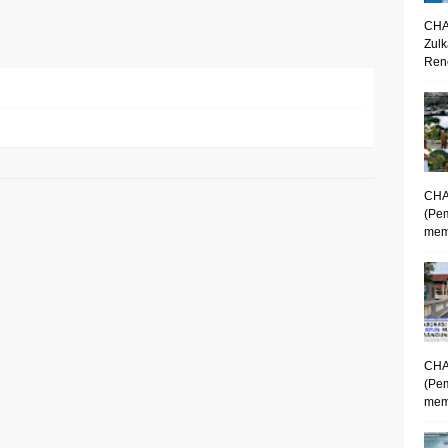
CHA
Zulk
Renc
CHA
(Pe
mem
CHA
(Pe
memp