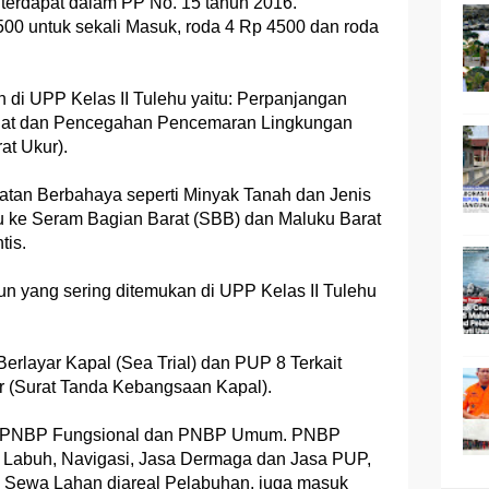
 terdapat dalam PP No. 15 tahun 2016.
500 untuk sekali Masuk, roda 4 Rp 4500 dan roda
 di UPP Kelas II Tulehu yaitu: Perpanjangan
 Muat dan Pencegahan Pencemaran Lingkungan
at Ukur).
uatan Berbahaya seperti Minyak Tanah dan Jenis
hu ke Seram Bagian Barat (SBB) dan Maluku Barat
tis.
n yang sering ditemukan di UPP Kelas II Tulehu
erlayar Kapal (Sea Trial) dan PUP 8 Terkait
 (Surat Tanda Kebangsaan Kapal).
u, PNBP Fungsional dan PNBP Umum. PNBP
, Labuh, Navigasi, Jasa Dermaga dan Jasa PUP,
Sewa Lahan diareal Pelabuhan, juga masuk