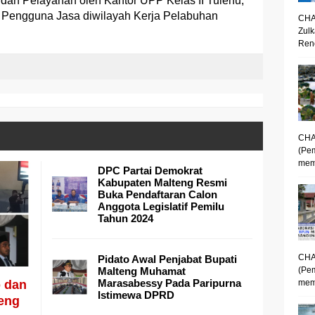
 dan Pelayanan oleh Kantor UPP Kelas II Tulehu,
 Pengguna Jasa diwilayah Kerja Pelabuhan
CHA
Zulk
Renc
CHA
(Pe
mem
DPC Partai Demokrat
Kabupaten Malteng Resmi
Buka Pendaftaran Calon
Anggota Legislatif Pemilu
Tahun 2024
CHA
Pidato Awal Penjabat Bupati
Malteng Muhamat
(Pe
Marasabessy Pada Paripurna
b dan
memp
Istimewa DPRD
teng