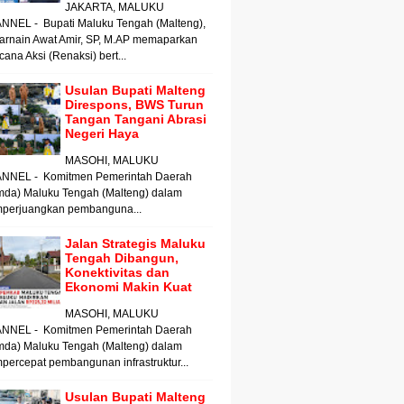
JAKARTA, MALUKU
NNEL - Bupati Maluku Tengah (Malteng),
arnain Awat Amir, SP, M.AP memaparkan
ana Aksi (Renaksi) bert...
Usulan Bupati Malteng
Direspons, BWS Turun
Tangan Tangani Abrasi
Negeri Haya
MASOHI, MALUKU
NNEL - Komitmen Pemerintah Daerah
mda) Maluku Tengah (Malteng) dalam
perjuangkan pembanguna...
Jalan Strategis Maluku
Tengah Dibangun,
Konektivitas dan
Ekonomi Makin Kuat
MASOHI, MALUKU
NNEL - Komitmen Pemerintah Daerah
mda) Maluku Tengah (Malteng) dalam
ercepat pembangunan infrastruktur...
Usulan Bupati Malteng