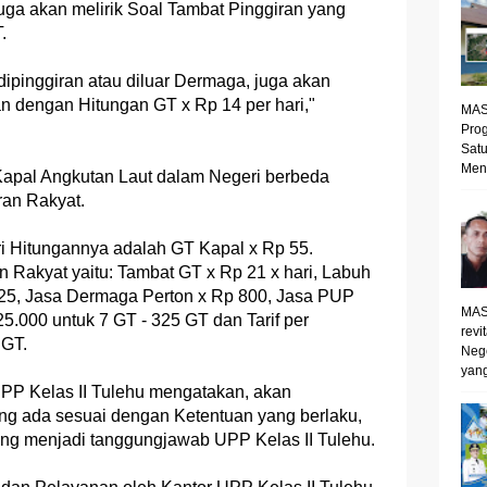
 juga akan melirik Soal Tambat Pinggiran yang
.
dipinggiran atau diluar Dermaga, juga akan
n dengan Hitungan GT x Rp 14 per hari,"
MAS
Prog
Satu
Mene
Kapal Angkutan Laut dalam Negeri berbeda
ran Rakyat.
ri Hitungannya adalah GT Kapal x Rp 55.
 Rakyat yaitu: Tambat GT x Rp 21 x hari, Labuh
125, Jasa Dermaga Perton x Rp 800, Jasa PUP
MAS
5.000 untuk 7 GT - 325 GT dan Tarif per
revi
 GT.
Neg
yang
PP Kelas II Tulehu mengatakan, akan
g ada sesuai dengan Ketentuan yang berlaku,
ng menjadi tanggungjawab UPP Kelas II Tulehu.