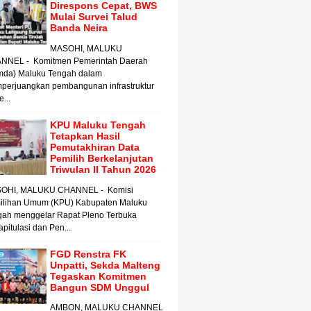
Direspons Cepat, BWS
Mulai Survei Talud
Banda Neira
MASOHI, MALUKU
NNEL - Komitmen Pemerintah Daerah
mda) Maluku Tengah dalam
perjuangkan pembangunan infrastruktur
e...
KPU Maluku Tengah
Tetapkan Hasil
Pemutakhiran Data
Pemilih Berkelanjutan
Triwulan II Tahun 2026
OHI, MALUKU CHANNEL - Komisi
ilihan Umum (KPU) Kabupaten Maluku
gah menggelar Rapat Pleno Terbuka
pitulasi dan Pen...
FGD Renstra FK
Unpatti, Sekda Malteng
Tegaskan Komitmen
Bangun SDM Unggul
AMBON, MALUKU CHANNEL