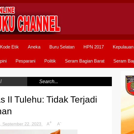
Kode Etik
Aneka
Buru Selatan
HPN 2017
Kepulauan
pini
Pesparani
Politik
Seram Bagian Barat
Seram Bag
/
II Tulehu: Tidak Terjadi
han
+
-
, September 22, 2023
A
A