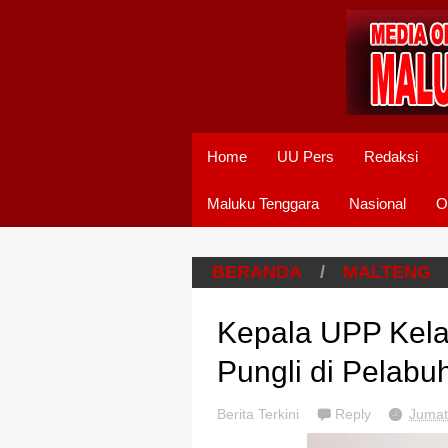
Home
UU Pers
Redaksi
Maluku Tenggara
Nasional
O
BERANDA
/
MALTENG
Kepala UPP Kelas 
Pungli di Pelabu
Berita Terkini
Reply
Jumat