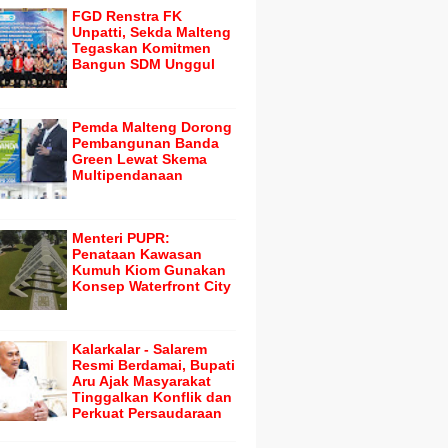
FGD Renstra FK
Unpatti, Sekda Malteng
Tegaskan Komitmen
Bangun SDM Unggul
Pemda Malteng Dorong
Pembangunan Banda
Green Lewat Skema
Multipendanaan
Menteri PUPR:
Penataan Kawasan
Kumuh Kiom Gunakan
Konsep Waterfront City
Kalarkalar - Salarem
Resmi Berdamai, Bupati
Aru Ajak Masyarakat
Tinggalkan Konflik dan
Perkuat Persaudaraan