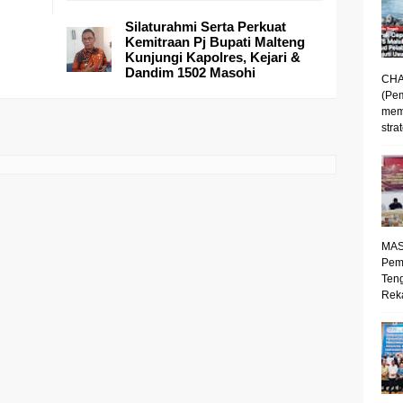
Silaturahmi Serta Perkuat
Kemitraan Pj Bupati Malteng
Kunjungi Kapolres, Kejari &
Dandim 1502 Masohi
CHA
(Pe
mem
strat
MAS
Pem
Ten
Reka