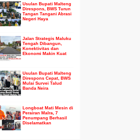
Usulan Bupati Malteng
Direspons, BWS Turun
Tangan Tangani Abrasi
Negeri Haya
Jalan Strategis Maluku
Tengah Dibangun,
Konektivitas dan
Ekonomi Makin Kuat
Usulan Bupati Malteng
Direspons Cepat, BWS
Mulai Survei Talud
Banda Neira
Longboat Mati Mesin di
Perairan Malra, 7
Penumpang Berhasil
Diselamatkan