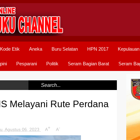
Kode Etik
Aneka
Buru Selatan
HPN 2017
Kepulauan
pini
Pesparani
Politik
Seram Bagian Barat
Seram Bag
SIS Melayani Rute Perdana
+
-
u, Agustus 06, 2023
A
A