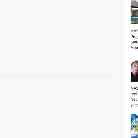
MAS
Prog
Satu
Mene
MAS
revi
Neg
yang