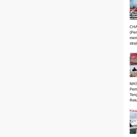
CHA
(Pe
mem
strat
MAS
Pem
Ten
Reka