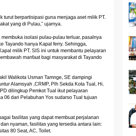
 turut berpartisipasi guna menjaga aset milik PT.
kat yang di Pulau," ujarnya.
 membuka isolasi pulau-pulau terluar, pasalnya
ke Tayando hanya Kapal ferry. Sehingga,
apal milik PT. SIS ini untuk membantu pelayaran
 membawah manfaat bagi masyarakat di Tayando
Wakil Walikota Usman Tamnge, SE dampingi
Guntur Alamsyah ,CRMP, Plh Sekda Kota Tual, Hi.
D dilingkup Pemkot Tual ikut pelayaran
 06 dari Pelabuhan Yos sudarso Tual tujuan
bagai fasilitas yang dapat membuat perjalanan
an nyaman, fasilitas yang tersedia antara lain:
as 80 Seat, AC, Toilet.