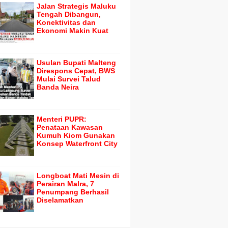
Jalan Strategis Maluku
Tengah Dibangun,
Konektivitas dan
Ekonomi Makin Kuat
Usulan Bupati Malteng
Direspons Cepat, BWS
Mulai Survei Talud
Banda Neira
Menteri PUPR:
Penataan Kawasan
Kumuh Kiom Gunakan
Konsep Waterfront City
Longboat Mati Mesin di
Perairan Malra, 7
Penumpang Berhasil
Diselamatkan