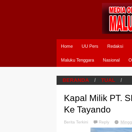
Home
UU Pers
Redaksi
Maluku Tenggara
Nasional
O
BERANDA
/
TUAL
/
Kapal Milik PT. 
Ke Tayando
Berita Terkini
Reply
Mingg