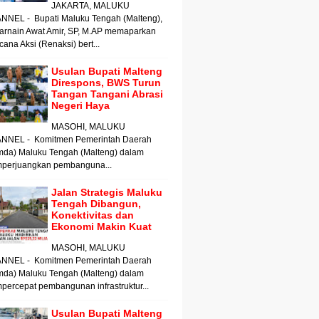
JAKARTA, MALUKU
NNEL - Bupati Maluku Tengah (Malteng),
arnain Awat Amir, SP, M.AP memaparkan
ana Aksi (Renaksi) bert...
Usulan Bupati Malteng
Direspons, BWS Turun
Tangan Tangani Abrasi
Negeri Haya
MASOHI, MALUKU
NNEL - Komitmen Pemerintah Daerah
mda) Maluku Tengah (Malteng) dalam
perjuangkan pembanguna...
Jalan Strategis Maluku
Tengah Dibangun,
Konektivitas dan
Ekonomi Makin Kuat
MASOHI, MALUKU
NNEL - Komitmen Pemerintah Daerah
mda) Maluku Tengah (Malteng) dalam
ercepat pembangunan infrastruktur...
Usulan Bupati Malteng