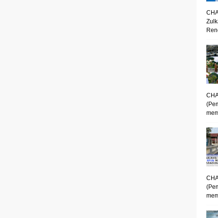
CHA
Zulk
Renc
CHA
(Pe
mem
CHA
(Pe
memp