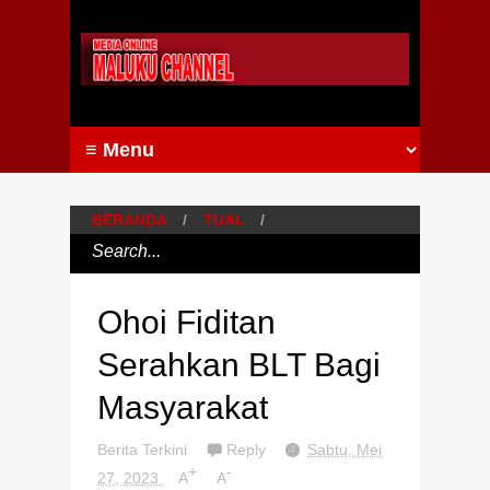
BERANDA
/
TUAL
/
Ohoi Fiditan
Serahkan BLT Bagi
Masyarakat
Berita Terkini
Reply
Sabtu, Mei
+
-
27, 2023
A
A