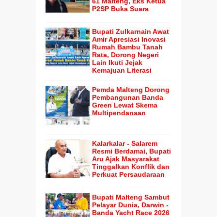
61 Malteng, Eks Ketua
P2SP Buka Suara
Bupati Zulkarnain Awat
Amir Apresiasi Inovasi
Rumah Bambu Tanah
Rata, Dorong Negeri
Lain Ikuti Jejak
Kemajuan Literasi
Pemda Malteng Dorong
Pembangunan Banda
Green Lewat Skema
Multipendanaan
Kalarkalar - Salarem
Resmi Berdamai, Bupati
Aru Ajak Masyarakat
Tinggalkan Konflik dan
Perkuat Persaudaraan
Bupati Malteng Sambut
Pelayar Dunia, Darwin -
Banda Yacht Race 2026