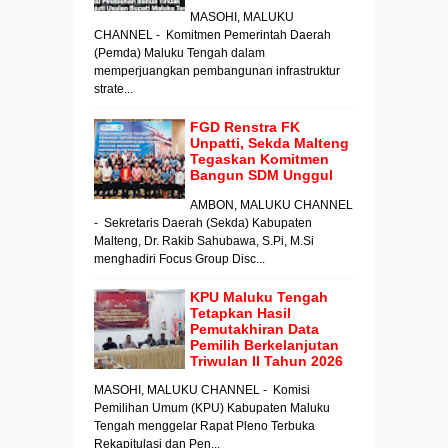
MASOHI, MALUKU
CHANNEL - Komitmen Pemerintah Daerah
(Pemda) Maluku Tengah dalam
memperjuangkan pembangunan infrastruktur
strate...
FGD Renstra FK
Unpatti, Sekda Malteng
Tegaskan Komitmen
Bangun SDM Unggul
AMBON, MALUKU CHANNEL
- Sekretaris Daerah (Sekda) Kabupaten
Malteng, Dr. Rakib Sahubawa, S.Pi, M.Si
menghadiri Focus Group Disc...
KPU Maluku Tengah
Tetapkan Hasil
Pemutakhiran Data
Pemilih Berkelanjutan
Triwulan II Tahun 2026
MASOHI, MALUKU CHANNEL - Komisi
Pemilihan Umum (KPU) Kabupaten Maluku
Tengah menggelar Rapat Pleno Terbuka
Rekapitulasi dan Pen...