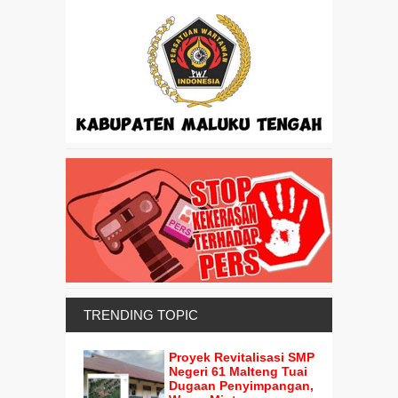
TRENDING TOPIC
Proyek Revitalisasi SMP
Negeri 61 Malteng Tuai
Dugaan Penyimpangan,