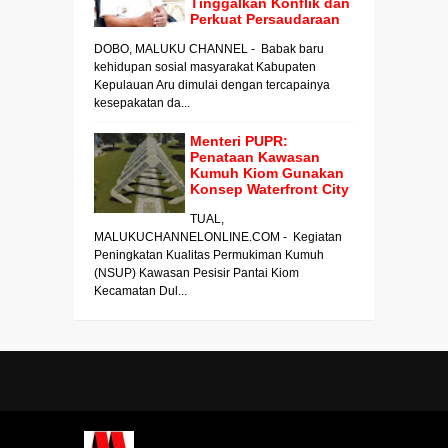
Tinggalkan Konflik dan
Perkuat Persaudaraan
DOBO, MALUKU CHANNEL - Babak baru
kehidupan sosial masyarakat Kabupaten
Kepulauan Aru dimulai dengan tercapainya
kesepakatan da...
Menteri PUPR:
Penataan Kawasan
Kumuh Kiom Gunakan
Konsep Waterfront City
TUAL,
MALUKUCHANNELONLINE.COM - Kegiatan
Peningkatan Kualitas Permukiman Kumuh
(NSUP) Kawasan Pesisir Pantai Kiom
Kecamatan Dul...