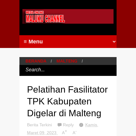
BERANDA
/
MALTENG
/
Pelatihan Fasilitator
TPK Kabupaten
Digelar di Malteng
Berita Terkini
Reply
Kamis,
+
-
Maret 09, 2023
A
A