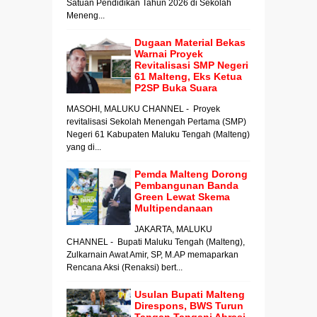
Satuan Pendidikan Tahun 2026 di Sekolah
Meneng...
Dugaan Material Bekas
Warnai Proyek
Revitalisasi SMP Negeri
61 Malteng, Eks Ketua
P2SP Buka Suara
MASOHI, MALUKU CHANNEL - Proyek
revitalisasi Sekolah Menengah Pertama (SMP)
Negeri 61 Kabupaten Maluku Tengah (Malteng)
yang di...
Pemda Malteng Dorong
Pembangunan Banda
Green Lewat Skema
Multipendanaan
JAKARTA, MALUKU
CHANNEL - Bupati Maluku Tengah (Malteng),
Zulkarnain Awat Amir, SP, M.AP memaparkan
Rencana Aksi (Renaksi) bert...
Usulan Bupati Malteng
Direspons, BWS Turun
Tangan Tangani Abrasi