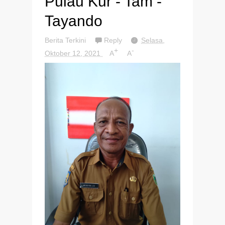
Pulau Kur - Tam -
Tayando
Berita Terkini
Reply
Selasa,
+
-
Oktober 12, 2021
A
A