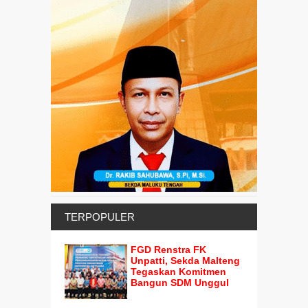
TERPOPULER
FGD Renstra FK
Unpatti, Sekda Malteng
Tegaskan Komitmen
Bangun SDM Unggul