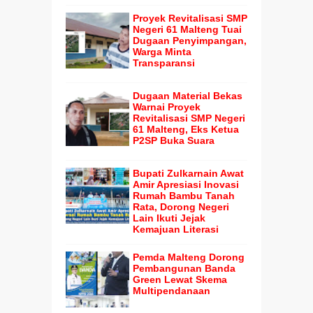
Proyek Revitalisasi SMP
Negeri 61 Malteng Tuai
Dugaan Penyimpangan,
Warga Minta
Transparansi
Dugaan Material Bekas
Warnai Proyek
Revitalisasi SMP Negeri
61 Malteng, Eks Ketua
P2SP Buka Suara
Bupati Zulkarnain Awat
Amir Apresiasi Inovasi
Rumah Bambu Tanah
Rata, Dorong Negeri
Lain Ikuti Jejak
Kemajuan Literasi
Pemda Malteng Dorong
Pembangunan Banda
Green Lewat Skema
Multipendanaan