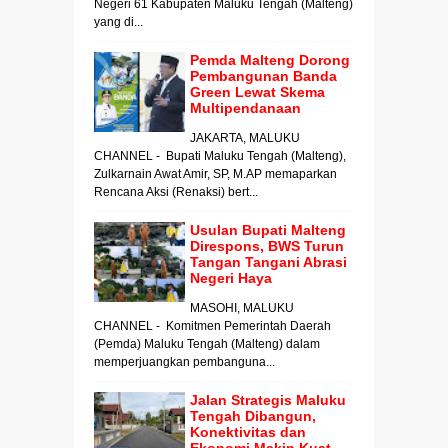
Negeri 61 Kabupaten Maluku Tengah (Malteng)
yang di...
Pemda Malteng Dorong
Pembangunan Banda
Green Lewat Skema
Multipendanaan
JAKARTA, MALUKU
CHANNEL - Bupati Maluku Tengah (Malteng),
Zulkarnain Awat Amir, SP, M.AP memaparkan
Rencana Aksi (Renaksi) bert...
Usulan Bupati Malteng
Direspons, BWS Turun
Tangan Tangani Abrasi
Negeri Haya
MASOHI, MALUKU
CHANNEL - Komitmen Pemerintah Daerah
(Pemda) Maluku Tengah (Malteng) dalam
memperjuangkan pembanguna...
Jalan Strategis Maluku
Tengah Dibangun,
Konektivitas dan