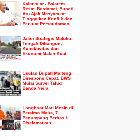
Kalarkalar - Salarem
Resmi Berdamai, Bupati
Aru Ajak Masyarakat
Tinggalkan Konflik dan
Perkuat Persaudaraan
Jalan Strategis Maluku
Tengah Dibangun,
Konektivitas dan
Ekonomi Makin Kuat
Usulan Bupati Malteng
Direspons Cepat, BWS
Mulai Survei Talud
Banda Neira
Longboat Mati Mesin di
Perairan Malra, 7
Penumpang Berhasil
Diselamatkan