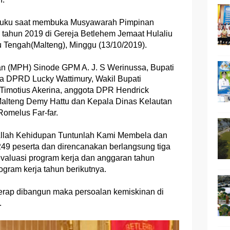
aluku saat membuka Musyawarah Pimpinan
tahun 2019 di Gereja Betlehem Jemaat Hulaliu
 Tengah(Malteng), Minggu (13/10/2019).
ian (MPH) Sinode GPM A. J. S Werinussa, Bupati
a DPRD Lucky Wattimury, Wakil Bupati
Timotius Akerina, anggota DPR Hendrick
alteng Demy Hattu dan Kepala Dinas Kelautan
Romelus Far-far.
lah Kehidupan Tuntunlah Kami Membela dan
 249 peserta dan direncanakan berlangsung tiga
evaluasi program kerja dan anggaran tahun
ram kerja tahun berikutnya.
terap dibangun maka persoalan kemiskinan di
.