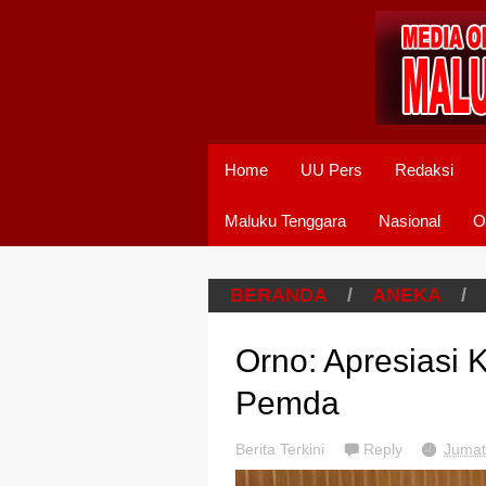
Home
UU Pers
Redaksi
Maluku Tenggara
Nasional
O
BERANDA
/
ANEKA
/
Orno: Apresiasi
Pemda
Berita Terkini
Reply
Jumat