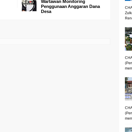
Wartawan Monitoring
Penggunaan Anggaran Dana
CHA
Desa
Zulk
Renc
CHA
(Pe
mem
CHA
(Pe
memp