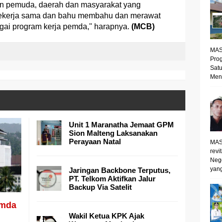
 pemuda, daerah dan masyarakat yang
u bekerja sama dan bahu membahu dan merawat
ai program kerja pemda," harapnya.
(MCB)
MAS
Prog
Satu
Mene
Unit 1 Maranatha Jemaat GPM
Sion Malteng Laksanakan
Perayaan Natal
MAS
revi
Neg
yang
Jaringan Backbone Terputus,
PT. Telkom Aktifkan Jalur
Backup Via Satelit
emda
Wakil Ketua KPK Ajak