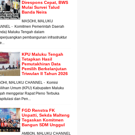
Direspons Cepat, BWS
Mulai Survei Talud
Banda Neira
MASOHI, MALUKU
NNEL - Komitmen Pemerintah Daerah
mda) Maluku Tengah dalam
perjuangkan pembangunan infrastruktur
e...
KPU Maluku Tengah
Tetapkan Hasil
Pemutakhiran Data
Pemilih Berkelanjutan
Triwulan II Tahun 2026
OHI, MALUKU CHANNEL - Komisi
ilihan Umum (KPU) Kabupaten Maluku
gah menggelar Rapat Pleno Terbuka
pitulasi dan Pen...
FGD Renstra FK
Unpatti, Sekda Malteng
Tegaskan Komitmen
Bangun SDM Unggul
AMBON, MALUKU CHANNEL