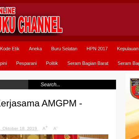
Kode Etik
Aneka
Buru Selatan
HPN 2017
Kepulauan
pini
Pesparani
Politik
Seram Bagian Barat
Seram Bag
 Kerjasama AMGPM -
+
-
, Oktober 18, 2019
A
A