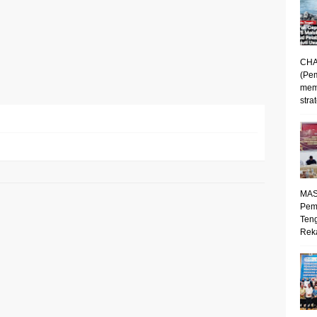
CHA
(Pe
mem
strat
MAS
Pem
Ten
Reka