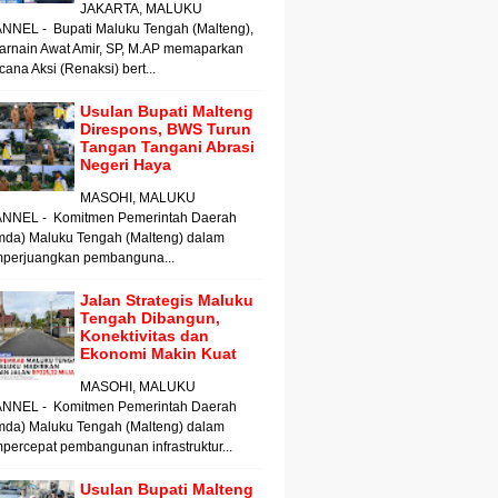
JAKARTA, MALUKU
NNEL - Bupati Maluku Tengah (Malteng),
arnain Awat Amir, SP, M.AP memaparkan
ana Aksi (Renaksi) bert...
Usulan Bupati Malteng
Direspons, BWS Turun
Tangan Tangani Abrasi
Negeri Haya
MASOHI, MALUKU
NNEL - Komitmen Pemerintah Daerah
mda) Maluku Tengah (Malteng) dalam
perjuangkan pembanguna...
Jalan Strategis Maluku
Tengah Dibangun,
Konektivitas dan
Ekonomi Makin Kuat
MASOHI, MALUKU
NNEL - Komitmen Pemerintah Daerah
mda) Maluku Tengah (Malteng) dalam
ercepat pembangunan infrastruktur...
Usulan Bupati Malteng