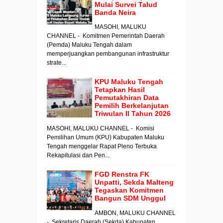
Mulai Survei Talud
Banda Neira
MASOHI, MALUKU
CHANNEL - Komitmen Pemerintah Daerah
(Pemda) Maluku Tengah dalam
memperjuangkan pembangunan infrastruktur
strate...
KPU Maluku Tengah
Tetapkan Hasil
Pemutakhiran Data
Pemilih Berkelanjutan
Triwulan II Tahun 2026
MASOHI, MALUKU CHANNEL - Komisi
Pemilihan Umum (KPU) Kabupaten Maluku
Tengah menggelar Rapat Pleno Terbuka
Rekapitulasi dan Pen...
FGD Renstra FK
Unpatti, Sekda Malteng
Tegaskan Komitmen
Bangun SDM Unggul
AMBON, MALUKU CHANNEL
- Sekretaris Daerah (Sekda) Kabupaten