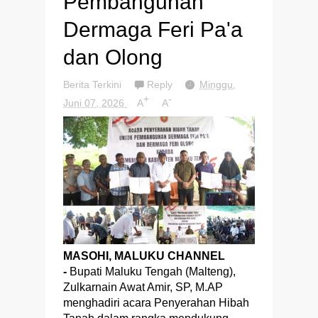
Pembangunan
Dermaga Feri Pa'a
dan Olong
Berita Terkini
Reply
Minggu,
+
-
Juni 07, 2026
A
A
MASOHI, MALUKU CHANNEL
-
Bupati Maluku Tengah (Malteng),
Zulkarnain Awat Amir, SP, M.AP
menghadiri acara Penyerahan Hibah