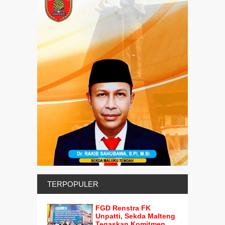
TERPOPULER
FGD Renstra FK
Unpatti, Sekda Malteng
Tegaskan Komitmen