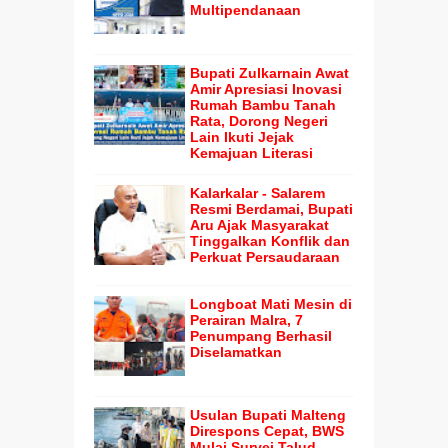
Multipendanaan
Bupati Zulkarnain Awat
Amir Apresiasi Inovasi
Rumah Bambu Tanah
Rata, Dorong Negeri
Lain Ikuti Jejak
Kemajuan Literasi
Kalarkalar - Salarem
Resmi Berdamai, Bupati
Aru Ajak Masyarakat
Tinggalkan Konflik dan
Perkuat Persaudaraan
Longboat Mati Mesin di
Perairan Malra, 7
Penumpang Berhasil
Diselamatkan
Usulan Bupati Malteng
Direspons Cepat, BWS
Mulai Survei Talud