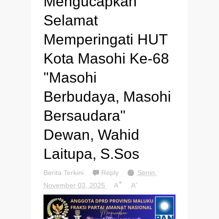
Mengucapkan
Selamat
Memperingati HUT
Kota Masohi Ke-68
"Masohi
Berbudaya, Masohi
Bersaudara"
Dewan, Wahid
Laitupa, S.Sos
Berita Terkini
Reply
Senin,
+
-
November 03, 2025
A
A