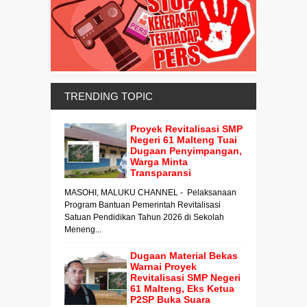
TRENDING TOPIC
Proyek Revitalisasi SMP
Negeri 61 Malteng Tuai
Dugaan Penyimpangan,
Warga Minta
Transparansi
MASOHI, MALUKU CHANNEL - Pelaksanaan
Program Bantuan Pemerintah Revitalisasi
Satuan Pendidikan Tahun 2026 di Sekolah
Meneng...
Dugaan Material Bekas
Warnai Proyek
Revitalisasi SMP Negeri
61 Malteng, Eks Ketua
P2SP Buka Suara