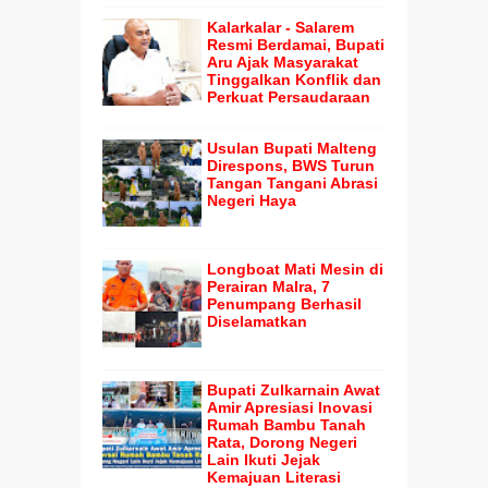
Kalarkalar - Salarem
Resmi Berdamai, Bupati
Aru Ajak Masyarakat
Tinggalkan Konflik dan
Perkuat Persaudaraan
Usulan Bupati Malteng
Direspons, BWS Turun
Tangan Tangani Abrasi
Negeri Haya
Longboat Mati Mesin di
Perairan Malra, 7
Penumpang Berhasil
Diselamatkan
Bupati Zulkarnain Awat
Amir Apresiasi Inovasi
Rumah Bambu Tanah
Rata, Dorong Negeri
Lain Ikuti Jejak
Kemajuan Literasi