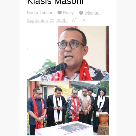
Klasis Masohi
Berita Terkini
Reply
Minggu,
+
-
September 21, 2025
A
A