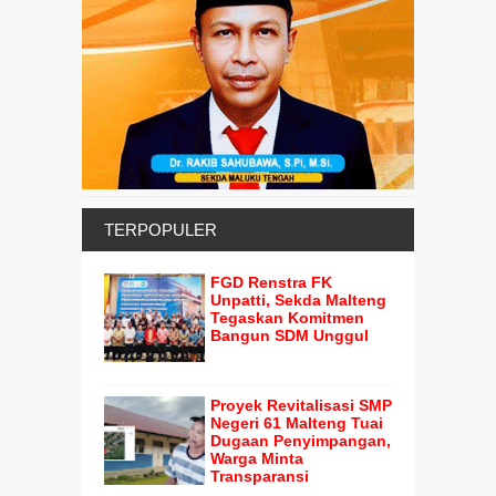
TERPOPULER
FGD Renstra FK
Unpatti, Sekda Malteng
Tegaskan Komitmen
Bangun SDM Unggul
Proyek Revitalisasi SMP
Negeri 61 Malteng Tuai
Dugaan Penyimpangan,
Warga Minta
Transparansi