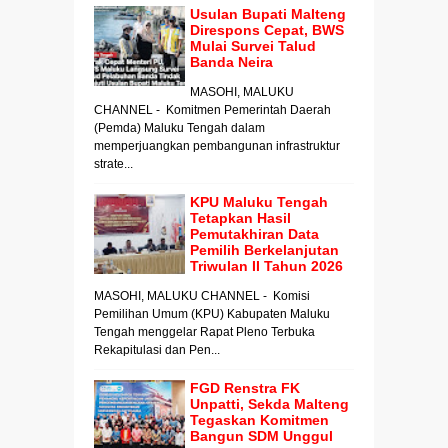
Usulan Bupati Malteng
Direspons Cepat, BWS
Mulai Survei Talud
Banda Neira
MASOHI, MALUKU
CHANNEL - Komitmen Pemerintah Daerah
(Pemda) Maluku Tengah dalam
memperjuangkan pembangunan infrastruktur
strate...
KPU Maluku Tengah
Tetapkan Hasil
Pemutakhiran Data
Pemilih Berkelanjutan
Triwulan II Tahun 2026
MASOHI, MALUKU CHANNEL - Komisi
Pemilihan Umum (KPU) Kabupaten Maluku
Tengah menggelar Rapat Pleno Terbuka
Rekapitulasi dan Pen...
FGD Renstra FK
Unpatti, Sekda Malteng
Tegaskan Komitmen
Bangun SDM Unggul