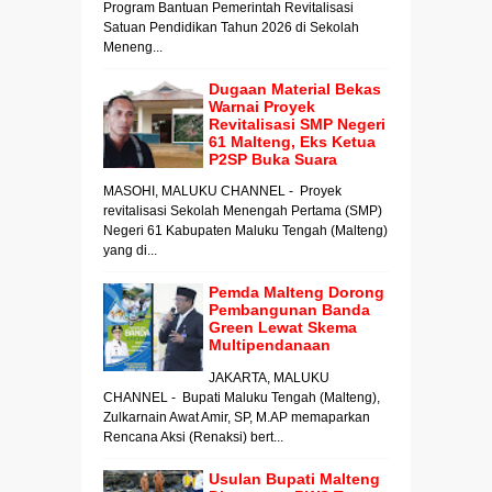
Program Bantuan Pemerintah Revitalisasi
Satuan Pendidikan Tahun 2026 di Sekolah
Meneng...
Dugaan Material Bekas
Warnai Proyek
Revitalisasi SMP Negeri
61 Malteng, Eks Ketua
P2SP Buka Suara
MASOHI, MALUKU CHANNEL - Proyek
revitalisasi Sekolah Menengah Pertama (SMP)
Negeri 61 Kabupaten Maluku Tengah (Malteng)
yang di...
Pemda Malteng Dorong
Pembangunan Banda
Green Lewat Skema
Multipendanaan
JAKARTA, MALUKU
CHANNEL - Bupati Maluku Tengah (Malteng),
Zulkarnain Awat Amir, SP, M.AP memaparkan
Rencana Aksi (Renaksi) bert...
Usulan Bupati Malteng