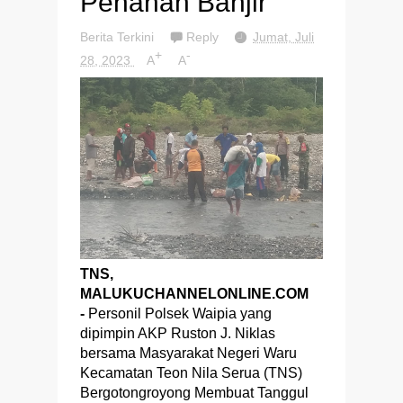
Penahan Banjir
Berita Terkini
Reply
Jumat, Juli
+
-
28, 2023
A
A
TNS,
MALUKUCHANNELONLINE.COM
-
Personil Polsek Waipia yang
dipimpin AKP Ruston J. Niklas
bersama Masyarakat Negeri Waru
Kecamatan Teon Nila Serua (TNS)
Bergotongroyong Membuat Tanggul