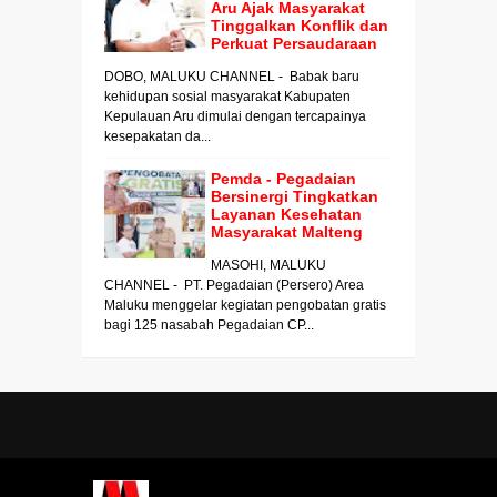
Aru Ajak Masyarakat
Tinggalkan Konflik dan
Perkuat Persaudaraan
DOBO, MALUKU CHANNEL - Babak baru
kehidupan sosial masyarakat Kabupaten
Kepulauan Aru dimulai dengan tercapainya
kesepakatan da...
Pemda - Pegadaian
Bersinergi Tingkatkan
Layanan Kesehatan
Masyarakat Malteng
MASOHI, MALUKU
CHANNEL - PT. Pegadaian (Persero) Area
Maluku menggelar kegiatan pengobatan gratis
bagi 125 nasabah Pegadaian CP...