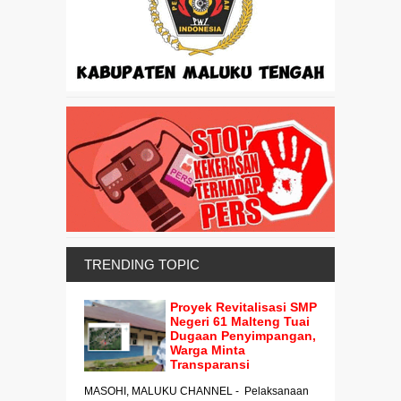
TRENDING TOPIC
Proyek Revitalisasi SMP
Negeri 61 Malteng Tuai
Dugaan Penyimpangan,
Warga Minta
Transparansi
MASOHI, MALUKU CHANNEL - Pelaksanaan