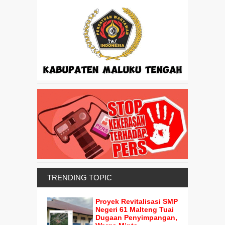
TRENDING TOPIC
Proyek Revitalisasi SMP
Negeri 61 Malteng Tuai
Dugaan Penyimpangan,