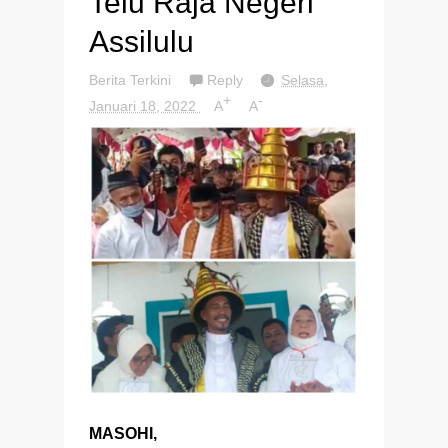
Telu Raja Negeri
Assilulu
Berita Terkini
Reply
Selasa,
+
-
Januari 18, 2022
A
A
MASOHI,