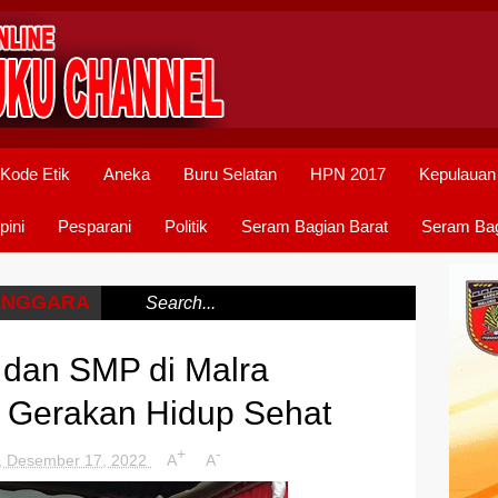
Kode Etik
Aneka
Buru Selatan
HPN 2017
Kepulauan
pini
Pesparani
Politik
Seram Bagian Barat
Seram Bag
ENGGARA
/
 dan SMP di Malra
m Gerakan Hidup Sehat
+
-
, Desember 17, 2022
A
A