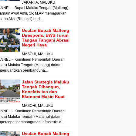
JAKARTA, MALUKU
NNEL - Bupati Maluku Tengah (Malteng),
arnain Awat Amir, SP, M.AP memaparkan
ana Aksi (Renaksi) bert...
Usulan Bupati Malteng
Direspons, BWS Turun
Tangan Tangani Abrasi
Negeri Haya
MASOHI, MALUKU
NNEL - Komitmen Pemerintah Daerah
mda) Maluku Tengah (Malteng) dalam
perjuangkan pembanguna...
Jalan Strategis Maluku
Tengah Dibangun,
Konektivitas dan
Ekonomi Makin Kuat
MASOHI, MALUKU
NNEL - Komitmen Pemerintah Daerah
mda) Maluku Tengah (Malteng) dalam
ercepat pembangunan infrastruktur...
Usulan Bupati Malteng