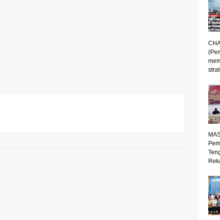
CHA
(Pe
mem
strat
MAS
Pem
Ten
Reka