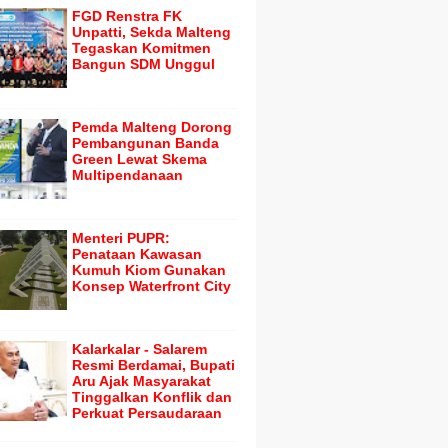
FGD Renstra FK
Unpatti, Sekda Malteng
Tegaskan Komitmen
Bangun SDM Unggul
Pemda Malteng Dorong
Pembangunan Banda
Green Lewat Skema
Multipendanaan
Menteri PUPR:
Penataan Kawasan
Kumuh Kiom Gunakan
Konsep Waterfront City
Kalarkalar - Salarem
Resmi Berdamai, Bupati
Aru Ajak Masyarakat
Tinggalkan Konflik dan
Perkuat Persaudaraan