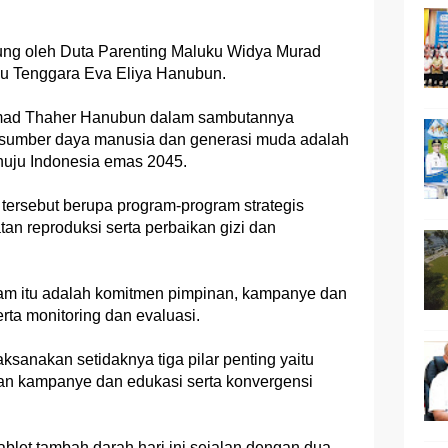
gsung oleh Duta Parenting Maluku Widya Murad
ku Tenggara Eva Eliya Hanubun.
mad Thaher Hanubun dalam sambutannya
umber daya manusia dan generasi muda adalah
enuju Indonesia emas 2045.
s tersebut berupa program-program strategis
an reproduksi serta perbaikan gizi dan
gram itu adalah komitmen pimpinan, kampanye dan
rta monitoring dan evaluasi.
ksanakan setidaknya tiga pilar penting yaitu
an kampanye dan edukasi serta konvergensi
et tambah darah hari ini sejalan dengan dua