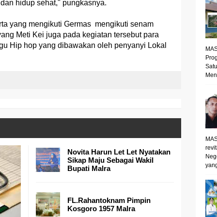
dan hidup sehat," pungkasnya.
rta yang mengikuti Germas mengikuti senam
g Meti Kei juga pada kegiatan tersebut para
lagu Hip hop yang dibawakan oleh penyanyi Lokal
MAS
Prog
Satu
Mene
MAS
revi
Novita Harun Let Let Nyatakan
Neg
Sikap Maju Sebagai Wakil
yang
Bupati Malra
FL.Rahantoknam Pimpin
Kosgoro 1957 Malra