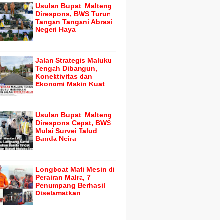
Usulan Bupati Malteng
Direspons, BWS Turun
Tangan Tangani Abrasi
Negeri Haya
Jalan Strategis Maluku
Tengah Dibangun,
Konektivitas dan
Ekonomi Makin Kuat
Usulan Bupati Malteng
Direspons Cepat, BWS
Mulai Survei Talud
Banda Neira
Longboat Mati Mesin di
Perairan Malra, 7
Penumpang Berhasil
Diselamatkan