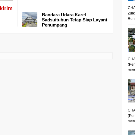
kirim
CHA
Zulk
Bandara Udara Karel
Renc
Sadsuitubun Tetap Siap Layani
Penumpang
CHA
(Pe
mem
CHA
(Pe
memp