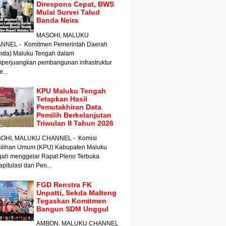
Direspons Cepat, BWS
Mulai Survei Talud
Banda Neira
MASOHI, MALUKU
NNEL - Komitmen Pemerintah Daerah
mda) Maluku Tengah dalam
perjuangkan pembangunan infrastruktur
e...
KPU Maluku Tengah
Tetapkan Hasil
Pemutakhiran Data
Pemilih Berkelanjutan
Triwulan II Tahun 2026
OHI, MALUKU CHANNEL - Komisi
ilihan Umum (KPU) Kabupaten Maluku
gah menggelar Rapat Pleno Terbuka
pitulasi dan Pen...
FGD Renstra FK
Unpatti, Sekda Malteng
Tegaskan Komitmen
Bangun SDM Unggul
AMBON, MALUKU CHANNEL