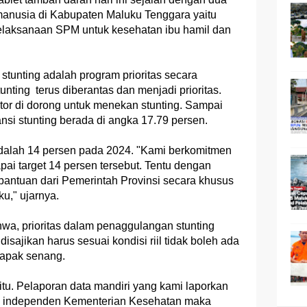
nusia di Kabupaten Maluku Tenggara yaitu
elaksanaan SPM untuk kesehatan ibu hamil dan
stunting adalah program prioritas secara
nting terus diberantas dan menjadi prioritas.
ektor di dorong untuk menekan stunting. Sampai
si stunting berada di angka 17.79 persen.
dalah 14 persen pada 2024. "Kami berkomitmen
ai target 14 persen tersebut. Tentu dengan
antuan dari Pemerintah Provinsi secara khusus
ku," ujarnya.
a, prioritas dalam penaggulangan stunting
disajikan harus sesuai kondisi riil tidak boleh ada
bapak senang.
tu. Pelaporan data mandiri yang kami laporkan
ei independen Kementerian Kesehatan maka