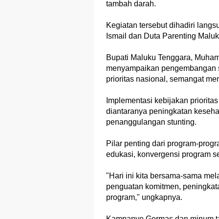
tambah darah.
Kegiatan tersebut dihadiri lan
Ismail dan Duta Parenting Malu
Bupati Maluku Tenggara, Muha
menyampaikan pengembangan s
prioritas nasional, semangat m
Implementasi kebijakan priorita
diantaranya peningkatan kesehat
penanggulangan stunting.
Pilar penting dari program-pro
edukasi, konvergensi program se
"Hari ini kita bersama-sama mela
penguatan komitmen, peningkat
program," ungkapnya.
Kampanye Germas dan minum tabl