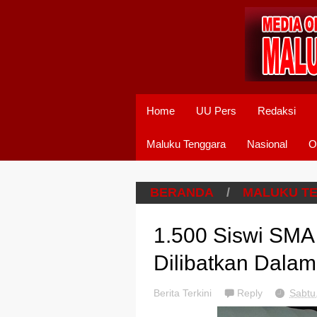
Home
UU Pers
Redaksi
Maluku Tenggara
Nasional
O
BERANDA
/
MALUKU T
1.500 Siswi SMA
Dilibatkan Dala
Berita Terkini
Reply
Sabtu