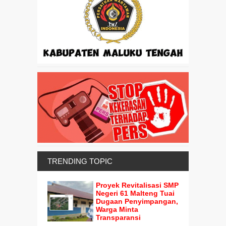
TRENDING TOPIC
Proyek Revitalisasi SMP
Negeri 61 Malteng Tuai
Dugaan Penyimpangan,
Warga Minta
Transparansi