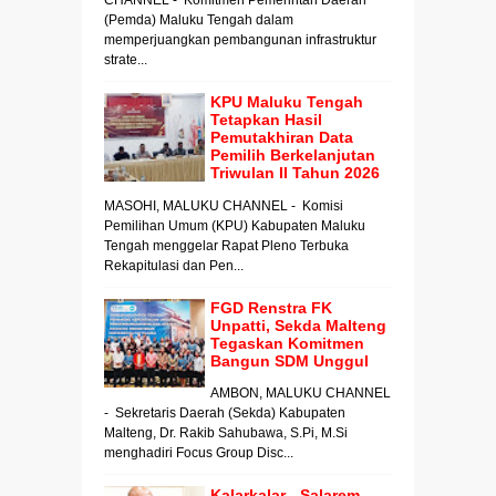
(Pemda) Maluku Tengah dalam
memperjuangkan pembangunan infrastruktur
strate...
KPU Maluku Tengah
Tetapkan Hasil
Pemutakhiran Data
Pemilih Berkelanjutan
Triwulan II Tahun 2026
MASOHI, MALUKU CHANNEL - Komisi
Pemilihan Umum (KPU) Kabupaten Maluku
Tengah menggelar Rapat Pleno Terbuka
Rekapitulasi dan Pen...
FGD Renstra FK
Unpatti, Sekda Malteng
Tegaskan Komitmen
Bangun SDM Unggul
AMBON, MALUKU CHANNEL
- Sekretaris Daerah (Sekda) Kabupaten
Malteng, Dr. Rakib Sahubawa, S.Pi, M.Si
menghadiri Focus Group Disc...
Kalarkalar - Salarem