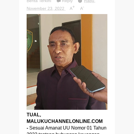
Berita Terkini
Reply
Rabu,
+
-
November 23, 2022
A
A
TUAL,
MALUKUCHANNELONLINE.COM
-
Sesuai Amanat UU Nomor 01 Tahun