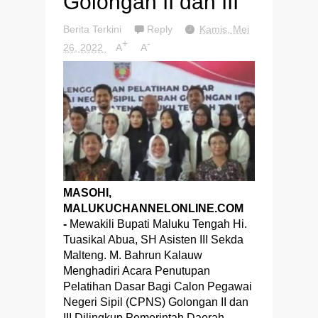
Golongan II dan III
Berita Terkini
Reply
Kamis, Mei
+
-
26, 2022
A
A
MASOHI,
MALUKUCHANNELONLINE.COM
-
Mewakili Bupati Maluku Tengah Hi.
Tuasikal Abua, SH Asisten III Sekda
Malteng. M. Bahrun Kalauw
Menghadiri Acara Penutupan
Pelatihan Dasar Bagi Calon Pegawai
Negeri Sipil (CPNS) Golongan II dan
III Dilingkup Pemerintah Daerah