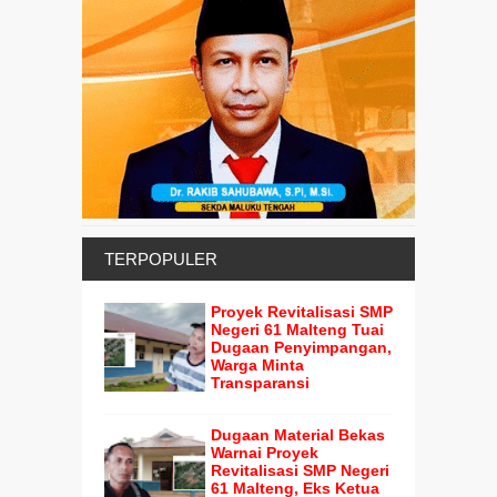
TERPOPULER
Proyek Revitalisasi SMP
Negeri 61 Malteng Tuai
Dugaan Penyimpangan,
Warga Minta
Transparansi
Dugaan Material Bekas
Warnai Proyek
Revitalisasi SMP Negeri
61 Malteng, Eks Ketua