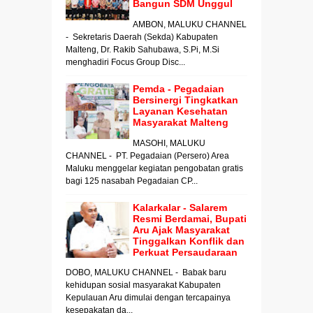
Bangun SDM Unggul
AMBON, MALUKU CHANNEL
- Sekretaris Daerah (Sekda) Kabupaten
Malteng, Dr. Rakib Sahubawa, S.Pi, M.Si
menghadiri Focus Group Disc...
Pemda - Pegadaian
Bersinergi Tingkatkan
Layanan Kesehatan
Masyarakat Malteng
MASOHI, MALUKU
CHANNEL - PT. Pegadaian (Persero) Area
Maluku menggelar kegiatan pengobatan gratis
bagi 125 nasabah Pegadaian CP...
Kalarkalar - Salarem
Resmi Berdamai, Bupati
Aru Ajak Masyarakat
Tinggalkan Konflik dan
Perkuat Persaudaraan
DOBO, MALUKU CHANNEL - Babak baru
kehidupan sosial masyarakat Kabupaten
Kepulauan Aru dimulai dengan tercapainya
kesepakatan da...