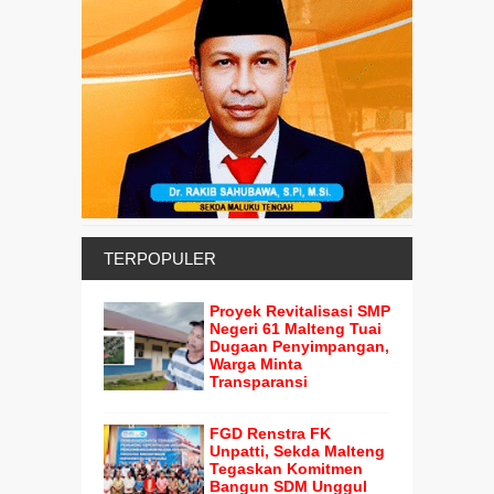
TERPOPULER
Proyek Revitalisasi SMP
Negeri 61 Malteng Tuai
Dugaan Penyimpangan,
Warga Minta
Transparansi
FGD Renstra FK
Unpatti, Sekda Malteng
Tegaskan Komitmen
Bangun SDM Unggul