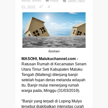
Berita Terkini
Reply
Senin, April
+
-
01, 2019
A
A
Ilustrasi
MASOHI, Malukuchannel.com -
Ratusan Rumah di Kecamatan Seram
Utara Timur Seti Kabupaten Maluku
Tengah (Malteng) diterjang banjir
setelah hujan deras melanda wilayah
itu. Banjir mulai menerjang rumah
warga pada, Minggu (31/03/2019).
“Banjir yang terjadi di Loping Mulyo
tersebut diakibatkan intensitas curah