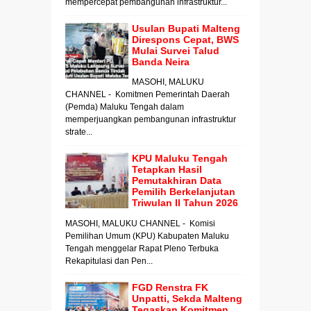
mempercepat pembangunan infrastruktur...
Usulan Bupati Malteng
Direspons Cepat, BWS
Mulai Survei Talud
Banda Neira
MASOHI, MALUKU
CHANNEL - Komitmen Pemerintah Daerah
(Pemda) Maluku Tengah dalam
memperjuangkan pembangunan infrastruktur
strate...
KPU Maluku Tengah
Tetapkan Hasil
Pemutakhiran Data
Pemilih Berkelanjutan
Triwulan II Tahun 2026
MASOHI, MALUKU CHANNEL - Komisi
Pemilihan Umum (KPU) Kabupaten Maluku
Tengah menggelar Rapat Pleno Terbuka
Rekapitulasi dan Pen...
FGD Renstra FK
Unpatti, Sekda Malteng
Tegaskan Komitmen