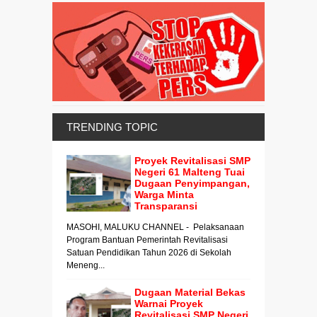
TRENDING TOPIC
Proyek Revitalisasi SMP
Negeri 61 Malteng Tuai
Dugaan Penyimpangan,
Warga Minta
Transparansi
MASOHI, MALUKU CHANNEL - Pelaksanaan
Program Bantuan Pemerintah Revitalisasi
Satuan Pendidikan Tahun 2026 di Sekolah
Meneng...
Dugaan Material Bekas
Warnai Proyek
Revitalisasi SMP Negeri