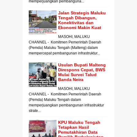
memperjuangkan pembanguna...
Jalan Strategis Maluku
Tengah Dibangun,
Konektivitas dan
Ekonomi Makin Kuat
MASOHI, MALUKU
CHANNEL - Komitmen Pemerintah Daerah
(Pemda) Maluku Tengah (Malteng) dalam
mempercepat pembangunan infrastruktur...
Usulan Bupati Malteng
Direspons Cepat, BWS
Mulai Survei Talud
Banda Neira
MASOHI, MALUKU
CHANNEL - Komitmen Pemerintah Daerah
(Pemda) Maluku Tengah dalam
memperjuangkan pembangunan infrastruktur
strate...
KPU Maluku Tengah
Tetapkan Hasil
Pemutakhiran Data
Pemilih Berkelanjutan