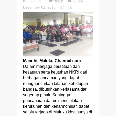
Berita Terkini
Reply
Jumat,
+
-
Desember 02, 2016
A
A
Masohi, Maluku Channel.com
Dalam menjaga persatuan dan
kesatuan serta keutuhan NKRI dari
berbagai ancaman yang dapat
menghancurkan tatanan kehidupan
bangsa, dibutuhkan kerjasama dari
segenap pihak. Sehingga,
pencapaian dalam menciptakan
kerukunan dan keharmonisan dapat
selalu terjaga di Maluku khsusunya di