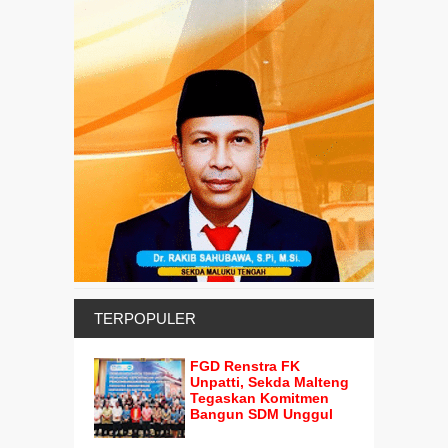
TERPOPULER
FGD Renstra FK
Unpatti, Sekda Malteng
Tegaskan Komitmen
Bangun SDM Unggul