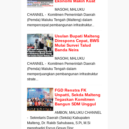
Ekonomi Makin Kuat
MASOHI, MALUKU
CHANNEL - Komitmen Pemerintah Daerah
(Pemda) Maluku Tengah (Malteng) dalam
mempercepat pembangunan infrastruktur...
Usulan Bupati Malteng
Direspons Cepat, BWS
Mulai Survei Talud
Banda Neira
MASOHI, MALUKU
CHANNEL - Komitmen Pemerintah Daerah
(Pemda) Maluku Tengah dalam
memperjuangkan pembangunan infrastruktur
strate...
FGD Renstra FK
Unpatti, Sekda Malteng
Tegaskan Komitmen
Bangun SDM Unggul
AMBON, MALUKU CHANNEL
- Sekretaris Daerah (Sekda) Kabupaten
Malteng, Dr. Rakib Sahubawa, S.Pi, M.Si
menghadiri Focus Group Disc...