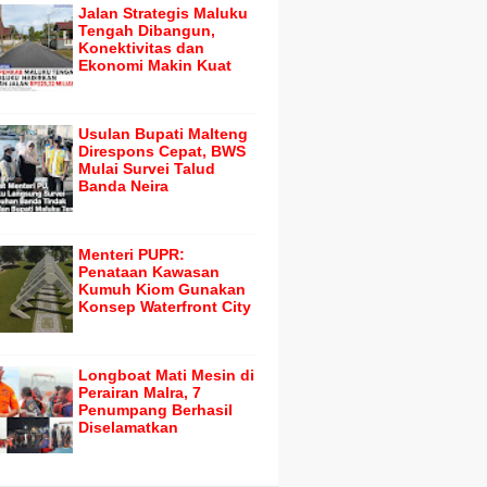
Jalan Strategis Maluku
Tengah Dibangun,
Konektivitas dan
Ekonomi Makin Kuat
Usulan Bupati Malteng
Direspons Cepat, BWS
Mulai Survei Talud
Banda Neira
Menteri PUPR:
Penataan Kawasan
Kumuh Kiom Gunakan
Konsep Waterfront City
Longboat Mati Mesin di
Perairan Malra, 7
Penumpang Berhasil
Diselamatkan