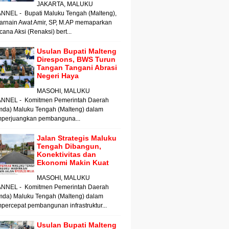
JAKARTA, MALUKU
NNEL - Bupati Maluku Tengah (Malteng),
arnain Awat Amir, SP, M.AP memaparkan
ana Aksi (Renaksi) bert...
Usulan Bupati Malteng
Direspons, BWS Turun
Tangan Tangani Abrasi
Negeri Haya
MASOHI, MALUKU
NNEL - Komitmen Pemerintah Daerah
mda) Maluku Tengah (Malteng) dalam
perjuangkan pembanguna...
Jalan Strategis Maluku
Tengah Dibangun,
Konektivitas dan
Ekonomi Makin Kuat
MASOHI, MALUKU
NNEL - Komitmen Pemerintah Daerah
mda) Maluku Tengah (Malteng) dalam
ercepat pembangunan infrastruktur...
Usulan Bupati Malteng