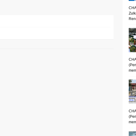
CHA
Zulk
Renc
CHA
(Pe
mem
CHA
(Pe
memp