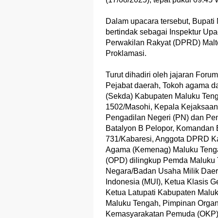
Dalam upacara tersebut, Bupati 
bertindak sebagai Inspektur Upa
Perwakilan Rakyat (DPRD) Malt
Proklamasi.
Turut dihadiri oleh jajaran For
Pejabat daerah, Tokoh agama dan
(Sekda) Kabupaten Maluku Teng
1502/Masohi, Kepala Kejaksaan 
Pengadilan Negeri (PN) dan P
Batalyon B Pelopor, Komandan B
731/Kabaresi, Anggota DPRD K
Agama (Kemenag) Maluku Tenga
(OPD) dilingkup Pemda Maluku 
Negara/Badan Usaha Milik Dae
Indonesia (MUI), Ketua Klasis 
Ketua Latupati Kabupaten Mal
Maluku Tengah, Pimpinan Organi
Kemasyarakatan Pemuda (OKP),