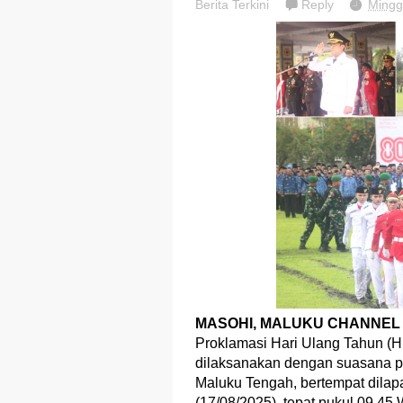
Berita Terkini
Reply
Mingg
MASOHI, MALUKU CHANNEL 
Proklamasi Hari Ulang Tahun (H
dilaksanakan dengan suasana p
Maluku Tengah, bertempat dila
(17/08/2025), tepat pukul 09.45 