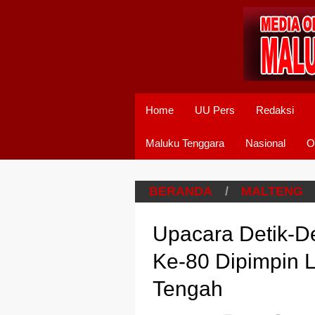
Home
UU Pers
Redaksi
Maluku Tenggara
Nasional
O
BERANDA
/
MALTENG
Upacara Detik-D
Ke-80 Dipimpin 
Tengah