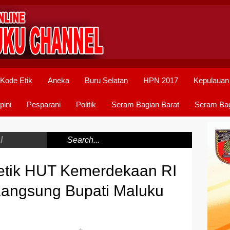
Kode Etik
Aneka
Buru Selatan
HPN 2017
Kepulauan
pini
Pesparani
Politik
Seram Bagian Barat
Seram Bag
/
etik HUT Kemerdekaan RI
Langsung Bupati Maluku
+
-