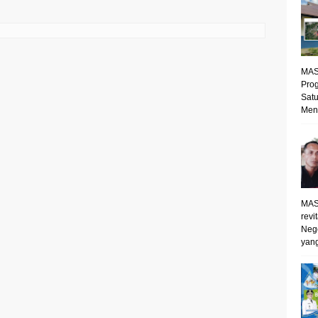
MAS
Prog
Satu
Mene
MAS
revi
Neg
yang