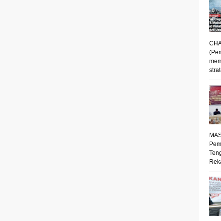
CHA
(Pe
mem
strat
MAS
Pem
Ten
Reka