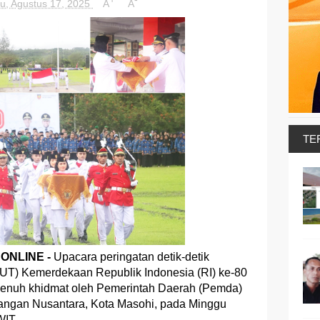
u, Agustus 17, 2025
A
A
TE
ONLINE -
Upacara peringatan detik-detik
UT) Kemerdekaan Republik Indonesia (RI) ke-80
enuh khidmat oleh Pemerintah Daerah (Pemda)
pangan Nusantara, Kota Masohi, pada Minggu
WIT.