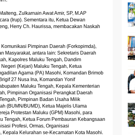
Malteng, Zulkarnain Awat Amir, SP, M.AP
cara (Irup). Sementara itu, Ketua Dewan
eng, Herry Ch. Haurissa, membacakan Naskah
um Komunikasi Pimpinan Daerah (Forkopimda),
 Masyarakat, antara lain: Sekretaris Daerah
ah, Kapolres Maluku Tengah, Dandim
Negeri (Kejari) Maluku Tengah, Ketua
engadilan Agama (PA) Masohi, Komandan Brimob
rigif 27 Nusa Ina, Komandan Yonif
abupaten Maluku Tengah, Kepala Kementerian
h, Pimpinan Organisasi Perangkat Daerah
Tengah, Pimpinan Badan Usaha Milik
rah (BUMN/BUMD), Ketua Majelis Ulama
Gereja Protestan Maluku (GPM) Masohi, para
uku Tengah, Ketua Forum Pembauran Kebangsaan
sasi Profesi, Ormas, Organisasi
 Kepala Kelurahan se-Kecamatan Kota Masohi.