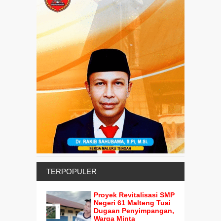
TERPOPULER
Proyek Revitalisasi SMP
Negeri 61 Malteng Tuai
Dugaan Penyimpangan,
Warga Minta