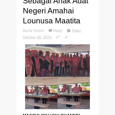
Sebagai Anak Adat
Negeri Amahai
Lounusa Maatita
Berita Terkini
Reply
Rabu,
+
-
Oktober 30, 2024
A
A