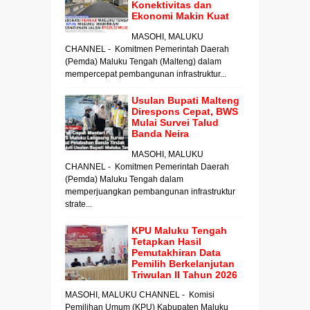
Konektivitas dan
Ekonomi Makin Kuat
MASOHI, MALUKU
CHANNEL - Komitmen Pemerintah Daerah
(Pemda) Maluku Tengah (Malteng) dalam
mempercepat pembangunan infrastruktur...
Usulan Bupati Malteng
Direspons Cepat, BWS
Mulai Survei Talud
Banda Neira
MASOHI, MALUKU
CHANNEL - Komitmen Pemerintah Daerah
(Pemda) Maluku Tengah dalam
memperjuangkan pembangunan infrastruktur
strate...
KPU Maluku Tengah
Tetapkan Hasil
Pemutakhiran Data
Pemilih Berkelanjutan
Triwulan II Tahun 2026
MASOHI, MALUKU CHANNEL - Komisi
Pemilihan Umum (KPU) Kabupaten Maluku