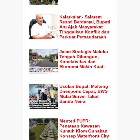
Kalarkalar - Salarem
Resmi Berdamai, Bupati
Aru Ajak Masyarakat
Tinggalkan Konflik dan
Perkuat Persaudaraan
Jalan Strategis Maluku
Tengah Dibangun,
Konektivitas dan
Ekonomi Makin Kuat
Usulan Bupati Malteng
Direspons Cepat, BWS
Mulai Survei Talud
Banda Neira
Menteri PUPR:
Penataan Kawasan
Kumuh Kiom Gunakan
Konsep Waterfront City