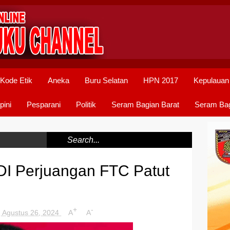
Kode Etik
Aneka
Buru Selatan
HPN 2017
Kepulauan
pini
Pesparani
Politik
Seram Bagian Barat
Seram Bag
DI Perjuangan FTC Patut
+
-
, Agustus 26, 2024
A
A