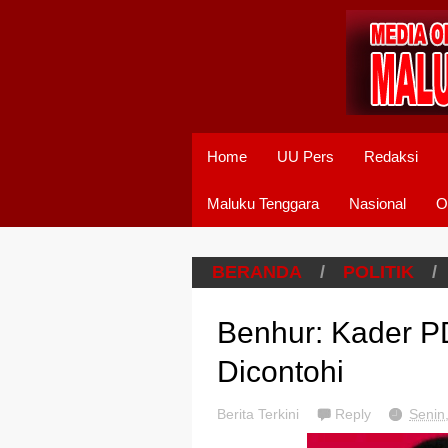
Home
UU Pers
Redaksi
Maluku Tenggara
Nasional
O
BERANDA
/
POLITIK
/
Benhur: Kader P
Dicontohi
Berita Terkini
Reply
Senin