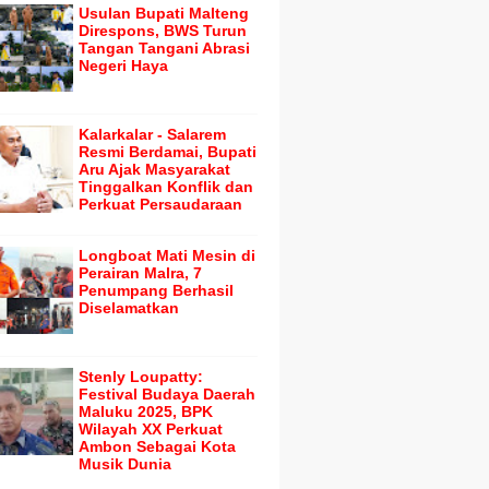
Usulan Bupati Malteng
Direspons, BWS Turun
Tangan Tangani Abrasi
Negeri Haya
Kalarkalar - Salarem
Resmi Berdamai, Bupati
Aru Ajak Masyarakat
Tinggalkan Konflik dan
Perkuat Persaudaraan
Longboat Mati Mesin di
Perairan Malra, 7
Penumpang Berhasil
Diselamatkan
Stenly Loupatty:
Festival Budaya Daerah
Maluku 2025, BPK
Wilayah XX Perkuat
Ambon Sebagai Kota
Musik Dunia