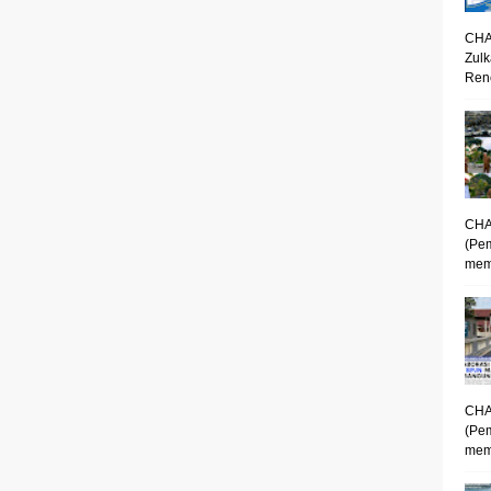
CHA
Zulk
Renc
CHA
(Pe
mem
CHA
(Pe
memp