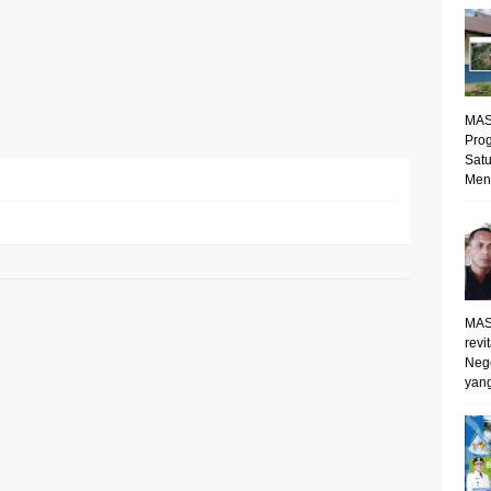
MAS
Prog
Satu
Mene
MAS
revi
Neg
yang