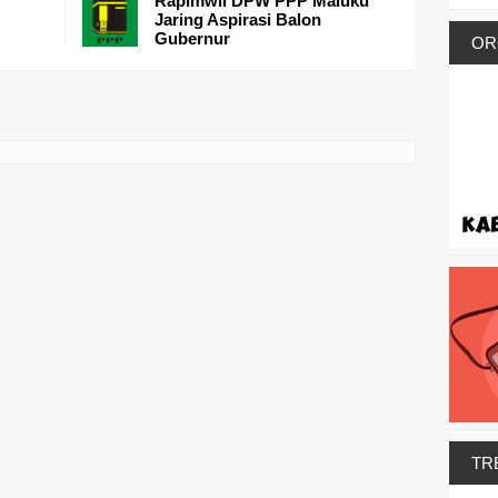
Rapimwil DPW PPP Maluku
Jaring Aspirasi Balon
Gubernur
OR
TR