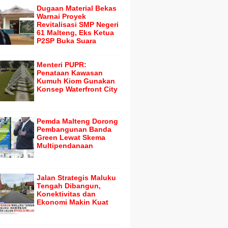
Dugaan Material Bekas
Warnai Proyek
Revitalisasi SMP Negeri
61 Malteng, Eks Ketua
P2SP Buka Suara
Menteri PUPR:
Penataan Kawasan
Kumuh Kiom Gunakan
Konsep Waterfront City
Pemda Malteng Dorong
Pembangunan Banda
Green Lewat Skema
Multipendanaan
Jalan Strategis Maluku
Tengah Dibangun,
Konektivitas dan
Ekonomi Makin Kuat