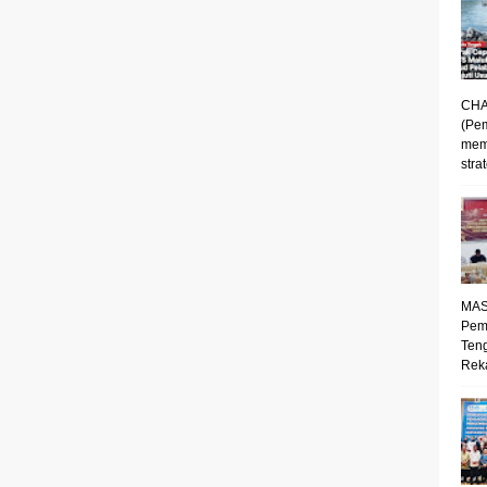
CHA
(Pe
mem
strat
MAS
Pem
Ten
Reka