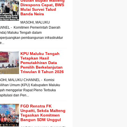
Usulan Bupati Malteng
Direspons Cepat, BWS
Mulai Survei Talud
Banda Neira
MASOHI, MALUKU
NNEL - Komitmen Pemerintah Daerah
mda) Maluku Tengah dalam
perjuangkan pembangunan infrastruktur
e...
KPU Maluku Tengah
Tetapkan Hasil
Pemutakhiran Data
Pemilih Berkelanjutan
Triwulan II Tahun 2026
OHI, MALUKU CHANNEL - Komisi
ilihan Umum (KPU) Kabupaten Maluku
gah menggelar Rapat Pleno Terbuka
pitulasi dan Pen...
FGD Renstra FK
Unpatti, Sekda Malteng
Tegaskan Komitmen
Bangun SDM Unggul