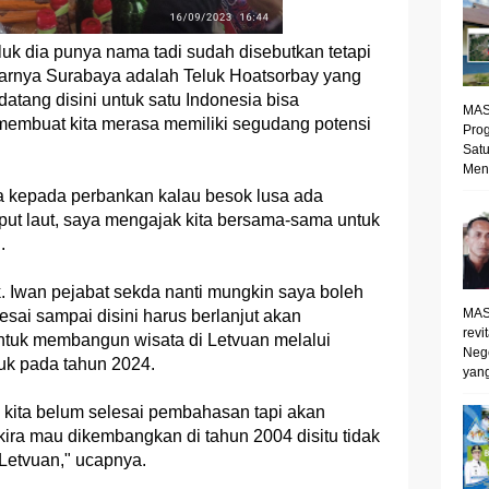
eluk dia punya nama tadi sudah disebutkan tetapi
arnya Surabaya adalah Teluk Hoatsorbay yang
tang disini untuk satu Indonesia bisa
MAS
 membuat kita merasa memiliki segudang potensi
Prog
Satu
Mene
a kepada perbankan kalau besok lusa ada
put laut, saya mengajak kita bersama-sama untuk
.
. Iwan pejabat sekda nanti mungkin saya boleh
MAS
elesai sampai disini harus berlanjut akan
revi
tuk membangun wisata di Letvuan melalui
Neg
suk pada tahun 2024.
yang
 kita belum selesai pembahasan tapi akan
ira mau dikembangkan di tahun 2004 disitu tidak
 Letvuan," ucapnya.