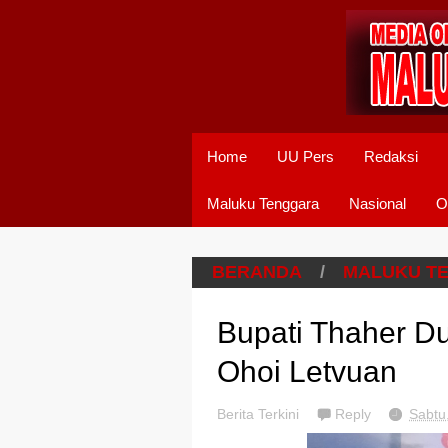
Home
UU Pers
Redaksi
Maluku Tenggara
Nasional
O
BERANDA
/
MALUKU T
Bupati Thaher D
Ohoi Letvuan
Berita Terkini
Reply
Sabtu