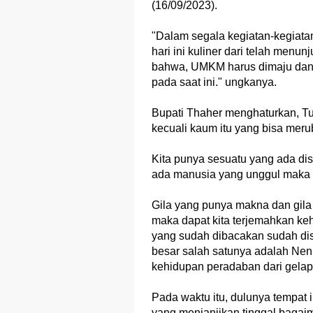
(16/09/2023).
"Dalam segala kegiatan-kegiata
hari ini kuliner dari telah men
bahwa, UMKM harus dimaju dan 
pada saat ini." ungkanya.
Bupati Thaher menghaturkan, T
kecuali kaum itu yang bisa mer
Kita punya sesuatu yang ada dise
ada manusia yang unggul maka pa
Gila yang punya makna dan gila
maka dapat kita terjemahkan keh
yang sudah dibacakan sudah dis
besar salah satunya adalah Ne
kehidupan peradaban dari gelap
Pada waktu itu, dulunya tempat in
yang menjanjikan tinggal bagai