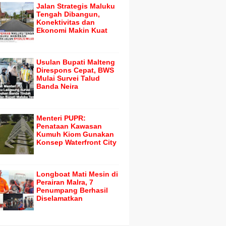
Jalan Strategis Maluku
Tengah Dibangun,
Konektivitas dan
Ekonomi Makin Kuat
Usulan Bupati Malteng
Direspons Cepat, BWS
Mulai Survei Talud
Banda Neira
Menteri PUPR:
Penataan Kawasan
Kumuh Kiom Gunakan
Konsep Waterfront City
Longboat Mati Mesin di
Perairan Malra, 7
Penumpang Berhasil
Diselamatkan