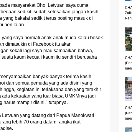
epada masyarakat Ohoi Letvuan saya cuma
CHA
bedaan sedikit. sudah selesaikan jangan kasih
Zulk
yang bakalai sedikit terus posting masuk di
Renc
i penilaian.
rin yang saya hormati anak-anak muda kalau besok
an dimasukin di Facebook itu akan
ngan sekali lagi saya mau sampaikan bahwa,
 suatu kaum kecuali kaum itu sendiri berusaha
CHA
(Pe
mem
menyampaikan banyak-banyak terima kasih
ohoi dan semua pemuda yang ada disini yang
ngga, kegiatan ini terlaksana dan yang terakhir
a ada kekuatan yang luar biasa UMKMnya jadi
 harus mampir disini," tutupnya.
CHA
(Pe
 Letvuan yang datang dari Papua Manokwari
memp
rang lebih 70 orang dalam rangka ikut
adise.