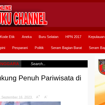
Kode Etik
Aneka
Buru Selatan
HPN 2017
Kepulauan
pini
Pesparani
Politik
Seram Bagian Barat
Seram Bag
ENGGARA
/
ukung Penuh Pariwisata di
+
-
, September 16, 2023
A
A