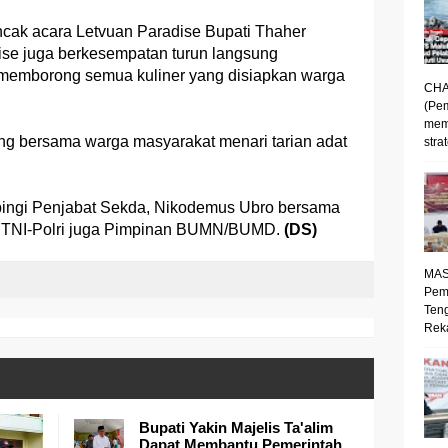
cak acara Letvuan Paradise Bupati Thaher
ise juga berkesempatan turun langsung
 memborong semua kuliner yang disiapkan warga
CHA
(Pe
mem
ung bersama warga masyarakat menari tarian adat
strat
pingi Penjabat Sekda, Nikodemus Ubro bersama
n TNI-Polri juga Pimpinan BUMN/BUMD.
(DS)
MAS
Pem
Ten
Reka
Bupati Yakin Majelis Ta'alim
Dapat Membantu Pemerintah