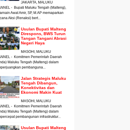
JAKARTA, MALUKU
NNEL - Bupati Maluku Tengah (Malteng),
arnain Awat Amir, SP, M.AP memaparkan
ana Aksi (Renaksi) bert...
Usulan Bupati Malteng
Direspons, BWS Turun
Tangan Tangani Abrasi
Negeri Haya
MASOHI, MALUKU
NNEL - Komitmen Pemerintah Daerah
mda) Maluku Tengah (Malteng) dalam
perjuangkan pembanguna...
Jalan Strategis Maluku
Tengah Dibangun,
Konektivitas dan
Ekonomi Makin Kuat
MASOHI, MALUKU
NNEL - Komitmen Pemerintah Daerah
mda) Maluku Tengah (Malteng) dalam
ercepat pembangunan infrastruktur...
Usulan Bupati Malteng