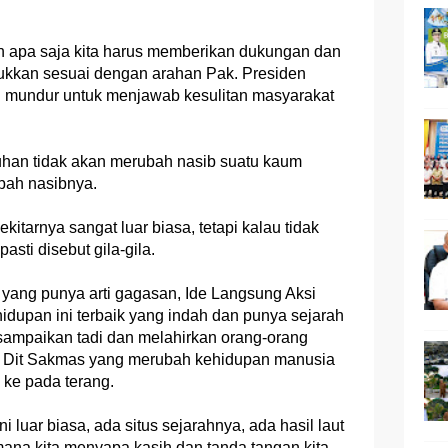
n apa saja kita harus memberikan dukungan dan
unjukkan sesuai dengan arahan Pak. Presiden
mundur untuk menjawab kesulitan masyarakat
uhan tidak akan merubah nasib suatu kaum
ubah nasibnya.
kitarnya sangat luar biasa, tetapi kalau tidak
sti disebut gila-gila.
 yang punya arti gagasan, Ide Langsung Aksi
idupan ini terbaik yang indah dan punya sejarah
ampaikan tadi dan melahirkan orang-orang
n Dit Sakmas yang merubah kehidupan manusia
 ke pada terang.
i luar biasa, ada situs sejarahnya, ada hasil laut
mana kita menyapa kasih dan tanda tangan kita