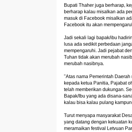
Bupati Thaher juga berharap, k
berharap kalau misalkan ada per
masuk di Facebook misalkan ada 
Facebook itu akan mempengaruh
Jadi sekali lagi bapak/ibu hadi
lusa ada sedikit perbedaan jang
mempengaruhi. Jadi pejabat de
Tuhan tidak akan merubah nasib
merubah nasibnya.
"Atas nama Pemerintah Daerah 
kepada ketua Panitia, Pajabat 
telah memberikan dukungan. Sehi
Bapak/Ibu yang ada disana-san
kalau bisa kalau pulang kampung
Turut menyapa masyarakat Desa
yang datang dengan kekuatan ku
meramaikan festival Letvuan Par