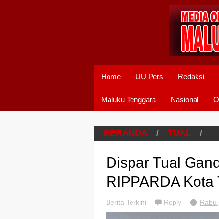
Home
UU Pers
Redaksi
Maluku Tenggara
Nasional
O
BERANDA
/
TUAL
/
Dispar Tual Gan
RIPPARDA Kota 
Berita Terkini
Reply
Rabu,