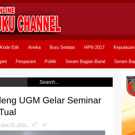
Kode Etik
Aneka
Buru Selatan
HPN 2017
Kepulauan
pini
Pesparani
Politik
Seram Bagian Barat
Seram Bag
deng UGM Gelar Seminar
Tual
+
-
 Juni 23, 2021
A
A