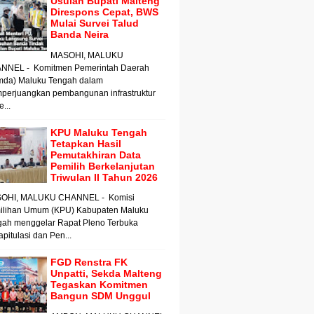
Usulan Bupati Malteng
Direspons Cepat, BWS
Mulai Survei Talud
Banda Neira
MASOHI, MALUKU
NNEL - Komitmen Pemerintah Daerah
mda) Maluku Tengah dalam
perjuangkan pembangunan infrastruktur
e...
KPU Maluku Tengah
Tetapkan Hasil
Pemutakhiran Data
Pemilih Berkelanjutan
Triwulan II Tahun 2026
OHI, MALUKU CHANNEL - Komisi
ilihan Umum (KPU) Kabupaten Maluku
gah menggelar Rapat Pleno Terbuka
pitulasi dan Pen...
FGD Renstra FK
Unpatti, Sekda Malteng
Tegaskan Komitmen
Bangun SDM Unggul