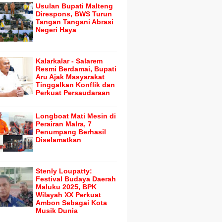
Usulan Bupati Malteng
Direspons, BWS Turun
Tangan Tangani Abrasi
Negeri Haya
Kalarkalar - Salarem
Resmi Berdamai, Bupati
Aru Ajak Masyarakat
Tinggalkan Konflik dan
Perkuat Persaudaraan
Longboat Mati Mesin di
Perairan Malra, 7
Penumpang Berhasil
Diselamatkan
Stenly Loupatty:
Festival Budaya Daerah
Maluku 2025, BPK
Wilayah XX Perkuat
Ambon Sebagai Kota
Musik Dunia