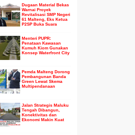
Dugaan Material Bekas
Warnai Proyek
Revitalisasi SMP Negeri
61 Malteng, Eks Ketua
P2SP Buka Suara
Menteri PUPR:
Penataan Kawasan
Kumuh Kiom Gunakan
Konsep Waterfront City
Pemda Malteng Dorong
Pembangunan Banda
Green Lewat Skema
Multipendanaan
Jalan Strategis Maluku
Tengah Dibangun,
Konektivitas dan
Ekonomi Makin Kuat