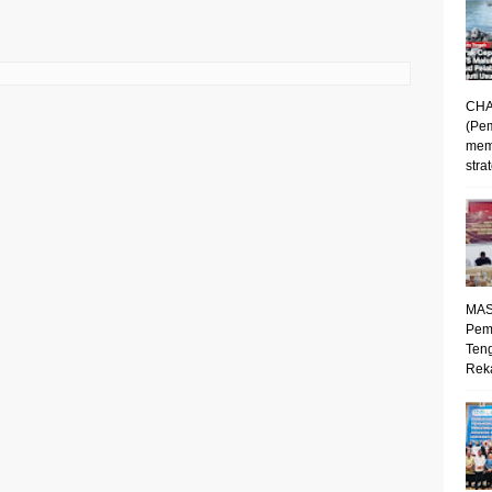
CHA
(Pe
mem
strat
MAS
Pem
Ten
Reka