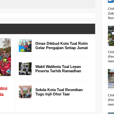
CHA
Zulk
Renc
Dinas Dikbud Kota Tual Rutin
Gelar Pengajian Setiap Jumat
CHA
(Pe
mem
Wakil Walikota Tual Lepas
Peserta Tarhib Ramadhan
Mini
Sekda Kota Tual Resmikan
ia
Tugu Injil Ohoi Taar
CHA
(Pe
memp