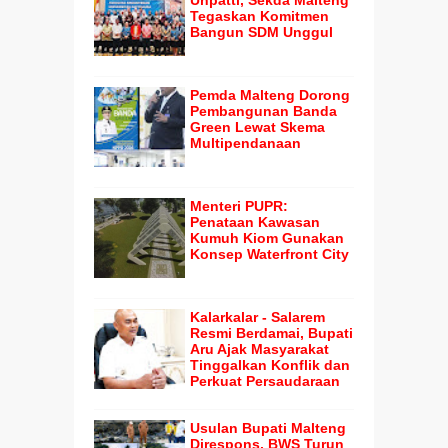
Tegaskan Komitmen
Bangun SDM Unggul
Pemda Malteng Dorong
Pembangunan Banda
Green Lewat Skema
Multipendanaan
Menteri PUPR:
Penataan Kawasan
Kumuh Kiom Gunakan
Konsep Waterfront City
Kalarkalar - Salarem
Resmi Berdamai, Bupati
Aru Ajak Masyarakat
Tinggalkan Konflik dan
Perkuat Persaudaraan
Usulan Bupati Malteng
Direspons, BWS Turun