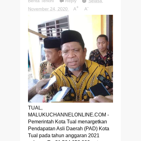
Berita Terkini
Reply
Selasa,
+
-
November 24, 2020
A
A
TUAL,
MALUKUCHANNELONLINE.COM -
Pemerintah Kota Tual menargetkan
Pendapatan Asli Daerah (PAD) Kota
Tual pada tahun anggaran 2021