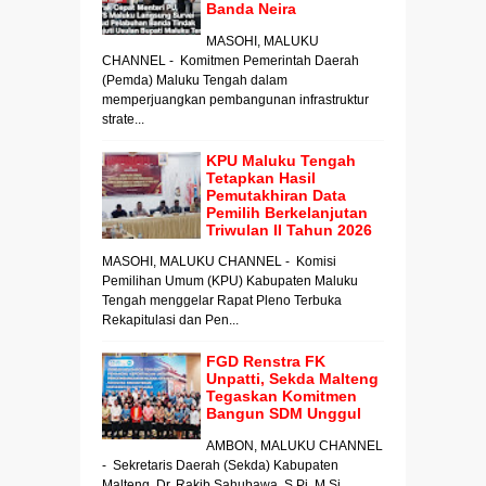
Banda Neira
MASOHI, MALUKU
CHANNEL - Komitmen Pemerintah Daerah
(Pemda) Maluku Tengah dalam
memperjuangkan pembangunan infrastruktur
strate...
KPU Maluku Tengah
Tetapkan Hasil
Pemutakhiran Data
Pemilih Berkelanjutan
Triwulan II Tahun 2026
MASOHI, MALUKU CHANNEL - Komisi
Pemilihan Umum (KPU) Kabupaten Maluku
Tengah menggelar Rapat Pleno Terbuka
Rekapitulasi dan Pen...
FGD Renstra FK
Unpatti, Sekda Malteng
Tegaskan Komitmen
Bangun SDM Unggul
AMBON, MALUKU CHANNEL
- Sekretaris Daerah (Sekda) Kabupaten
Malteng, Dr. Rakib Sahubawa, S.Pi, M.Si