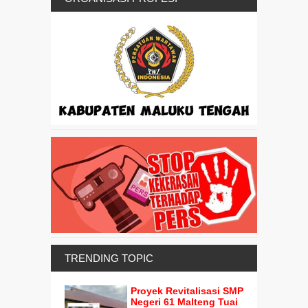
TRENDING TOPIC
Proyek Revitalisasi SMP
Negeri 61 Malteng Tuai