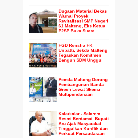
Dugaan Material Bekas
Warnai Proyek
Revitalisasi SMP Negeri
61 Malteng, Eks Ketua
P2SP Buka Suara
FGD Renstra FK
Unpatti, Sekda Malteng
Tegaskan Komitmen
Bangun SDM Unggul
Pemda Malteng Dorong
Pembangunan Banda
Green Lewat Skema
Multipendanaan
Kalarkalar - Salarem
Resmi Berdamai, Bupati
Aru Ajak Masyarakat
Tinggalkan Konflik dan
Perkuat Persaudaraan