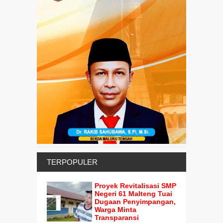
TERPOPULER
Proyek Revitalisasi SMP
Negeri 61 Malteng Tuai
Dugaan Penyimpangan,
Warga Minta
Transparansi