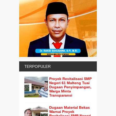
TERPOPULER
Proyek Revitalisasi SMP
Negeri 61 Malteng Tuai
Dugaan Penyimpangan,
Warga Minta
Transparansi
Dugaan Material Bekas
Warnai Proyek
Revitalisasi SMP Negeri