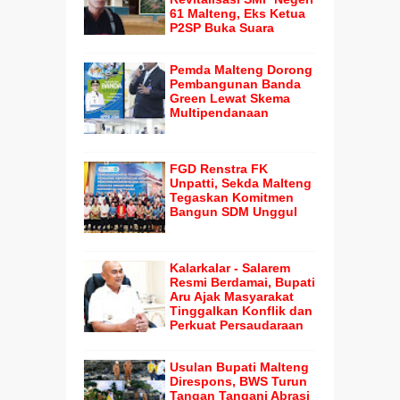
61 Malteng, Eks Ketua
P2SP Buka Suara
Pemda Malteng Dorong
Pembangunan Banda
Green Lewat Skema
Multipendanaan
FGD Renstra FK
Unpatti, Sekda Malteng
Tegaskan Komitmen
Bangun SDM Unggul
Kalarkalar - Salarem
Resmi Berdamai, Bupati
Aru Ajak Masyarakat
Tinggalkan Konflik dan
Perkuat Persaudaraan
Usulan Bupati Malteng
Direspons, BWS Turun
Tangan Tangani Abrasi