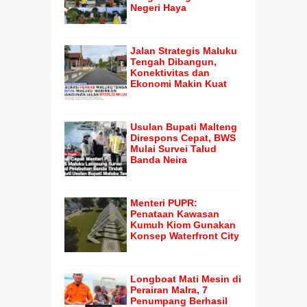
Negeri Haya
Jalan Strategis Maluku
Tengah Dibangun,
Konektivitas dan
Ekonomi Makin Kuat
Usulan Bupati Malteng
Direspons Cepat, BWS
Mulai Survei Talud
Banda Neira
Menteri PUPR:
Penataan Kawasan
Kumuh Kiom Gunakan
Konsep Waterfront City
Longboat Mati Mesin di
Perairan Malra, 7
Penumpang Berhasil