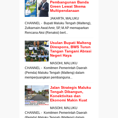
Pembangunan Banda
Green Lewat Skema
Multipendanaan
JAKARTA, MALUKU
CHANNEL - Bupati Maluku Tengah (Malteng),
Zulkarnain Awat Amir, SP, M.AP memaparkan
Rencana Aksi (Renaksi) bert...
Usulan Bupati Malteng
Direspons, BWS Turun
Tangan Tangani Abrasi
Negeri Haya
MASOHI, MALUKU
CHANNEL - Komitmen Pemerintah Daerah
(Pemda) Maluku Tengah (Malteng) dalam
memperjuangkan pembanguna...
Jalan Strategis Maluku
Tengah Dibangun,
Konektivitas dan
Ekonomi Makin Kuat
MASOHI, MALUKU
CHANNEL - Komitmen Pemerintah Daerah
(Pemda) Maluku Tengah (Malteng) dalam