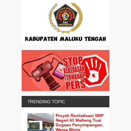
TRENDING TOPIC
Proyek Revitalisasi SMP
Negeri 61 Malteng Tuai
Dugaan Penyimpangan,
Warga Minta