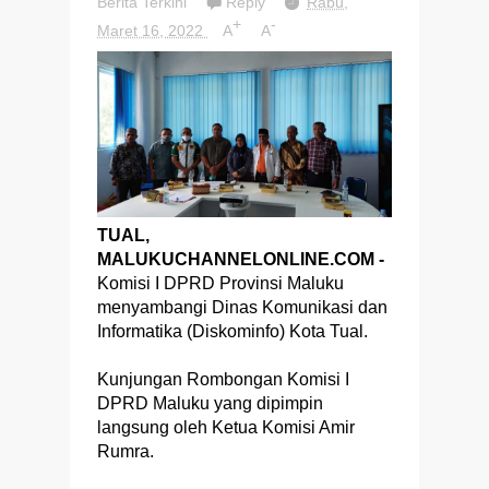
Berita Terkini
Reply
Rabu,
+
-
Maret 16, 2022
A
A
TUAL,
MALUKUCHANNELONLINE.COM -
Komisi I DPRD Provinsi Maluku
menyambangi Dinas Komunikasi dan
Informatika (Diskominfo) Kota Tual.
Kunjungan Rombongan Komisi I
DPRD Maluku yang dipimpin
langsung oleh Ketua Komisi Amir
Rumra.