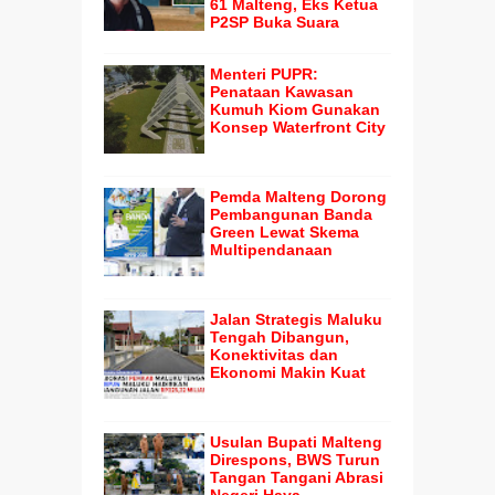
61 Malteng, Eks Ketua
P2SP Buka Suara
Menteri PUPR:
Penataan Kawasan
Kumuh Kiom Gunakan
Konsep Waterfront City
Pemda Malteng Dorong
Pembangunan Banda
Green Lewat Skema
Multipendanaan
Jalan Strategis Maluku
Tengah Dibangun,
Konektivitas dan
Ekonomi Makin Kuat
Usulan Bupati Malteng
Direspons, BWS Turun
Tangan Tangani Abrasi
Negeri Haya