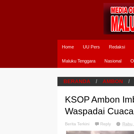
Home
UU Pers
Redaksi
Maluku Tenggara
Nasional
O
BERANDA
/
AMBON
/
KSOP Ambon Imb
Waspadai Cuaca
Berita Terkini
Reply
Rabu,