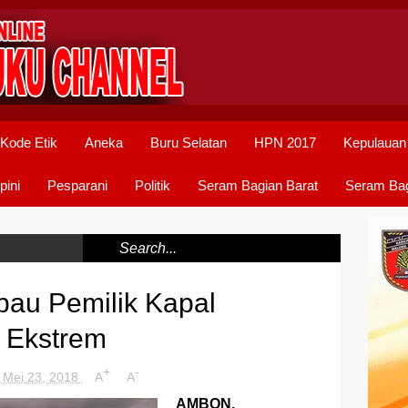
Kode Etik
Aneka
Buru Selatan
HPN 2017
Kepulauan
pini
Pesparani
Politik
Seram Bagian Barat
Seram Bag
au Pemilik Kapal
 Ekstrem
+
-
 Mei 23, 2018
A
A
AMBON,