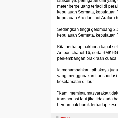
Diakuinya, peringatan dini yan
meter berpeluang terjadi di pera
kepulauan Sermata, kepulauan T
kepulauan Aru dan laut Arafuru b
Sedangkan tinggi gelombang 2,50
kepulauan Sermata, kepulauan Ta
Kita berharap nakhoda kapal sel
Ambon chanel 16, serta BMKHG 
perkembangan prakiraan cuaca, 
Ia menambahkan, pihaknya juga
yang menggunakan transportasi
keselamatan di laut.
"Kami meminta masyarakat tida
transportasi laut jika tidak ada
berdampak buruk terhadap kesel
Ambon