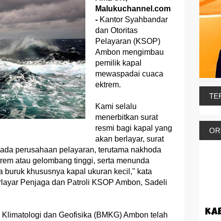
Malukuchannel.com
-
Kantor Syahbandar
dan Otoritas
Pelayaran (KSOP)
Ambon mengimbau
pemilik kapal
mewaspadai cuaca
ektrem.
TE
Kami selalu
menerbitkan surat
resmi bagi kapal yang
OR
akan berlayar, surat
epada perusahaan pelayaran, terutama nakhoda
trem atau gelombang tinggi, serta menunda
a buruk khususnya kapal ukuran kecil," kata
layar Penjaga dan Patroli KSOP Ambon, Sadeli
, Klimatologi dan Geofisika (BMKG) Ambon telah