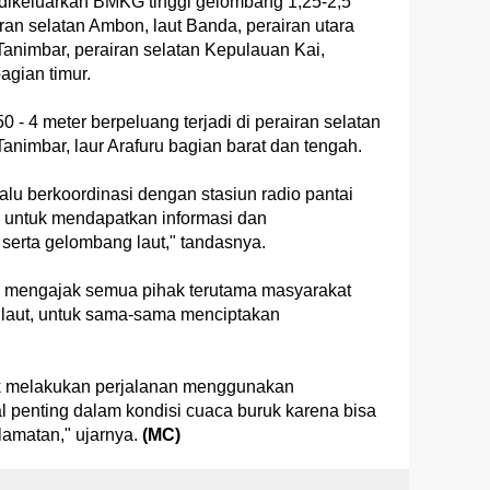
g dikeluarkan BMKG tinggi gelombang 1,25-2,5
iran selatan Ambon, laut Banda, perairan utara
animbar, perairan selatan Kepulauan Kai,
agian timur.
 - 4 meter berpeluang terjadi di perairan selatan
nimbar, laur Arafuru bagian barat dan tengah.
alu berkoordinasi dengan stasiun radio pantai
untuk mendapatkan informasi dan
serta gelombang laut," tandasnya.
 mengajak semua pihak terutama masyarakat
 laut, untuk sama-sama menciptakan
k melakukan perjalanan menggunakan
 hal penting dalam kondisi cuaca buruk karena bisa
amatan," ujarnya.
(MC)