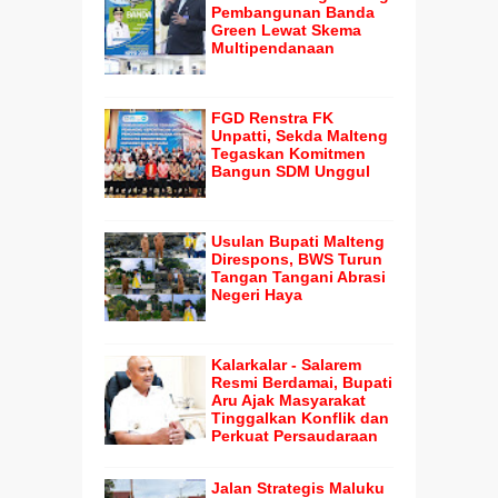
Pembangunan Banda
Green Lewat Skema
Multipendanaan
FGD Renstra FK
Unpatti, Sekda Malteng
Tegaskan Komitmen
Bangun SDM Unggul
Usulan Bupati Malteng
Direspons, BWS Turun
Tangan Tangani Abrasi
Negeri Haya
Kalarkalar - Salarem
Resmi Berdamai, Bupati
Aru Ajak Masyarakat
Tinggalkan Konflik dan
Perkuat Persaudaraan
Jalan Strategis Maluku