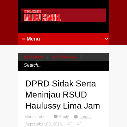
BERANDA
/
KESEHATAN
/
DPRD Sidak Serta
Meninjau RSUD
Haulussy Lima Jam
Berita Terkini
Reply
Jumat,
+
-
September 09, 2016
A
A