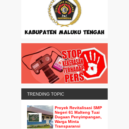
TRENDING TOPIC
Proyek Revitalisasi SMP
Negeri 61 Malteng Tuai
Dugaan Penyimpangan,
Warga Minta
Transparansi