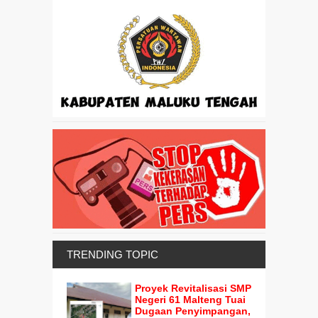
TRENDING TOPIC
Proyek Revitalisasi SMP
Negeri 61 Malteng Tuai
Dugaan Penyimpangan,