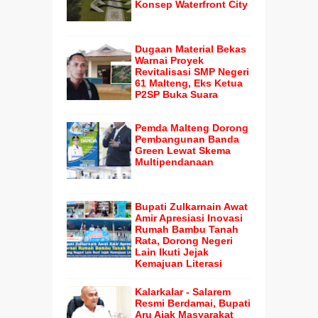
Konsep Waterfront City
Dugaan Material Bekas
Warnai Proyek
Revitalisasi SMP Negeri
61 Malteng, Eks Ketua
P2SP Buka Suara
Pemda Malteng Dorong
Pembangunan Banda
Green Lewat Skema
Multipendanaan
Bupati Zulkarnain Awat
Amir Apresiasi Inovasi
Rumah Bambu Tanah
Rata, Dorong Negeri
Lain Ikuti Jejak
Kemajuan Literasi
Kalarkalar - Salarem
Resmi Berdamai, Bupati
Aru Ajak Masyarakat