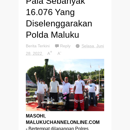
Pala Sebanyak
16.076 Yang
Diselenggarakan
Polda Maluku
Berita Terkini
Reply
Selasa, Juni
+
-
28, 2022
A
A
MASOHI,
MALUKUCHANNELONLINE.COM
-
Bertempat dilapangan Polres