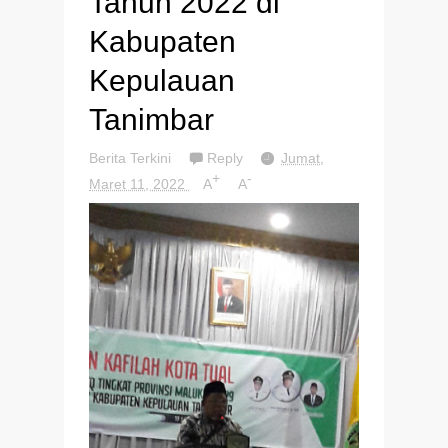
Tahun 2022 di
Kabupaten
Kepulauan
Tanimbar
Berita Terkini
Reply
Jumat,
+
-
Maret 11, 2022
A
A