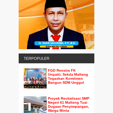
TERPOPULER
FGD Renstra FK
Unpatti, Sekda Malteng
Tegaskan Komitmen
Bangun SDM Unggul
Proyek Revitalisasi SMP
Negeri 61 Malteng Tuai
Dugaan Penyimpangan,
Warga Minta