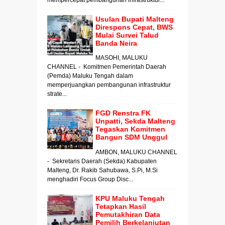
Usulan Bupati Malteng
Direspons Cepat, BWS
Mulai Survei Talud
Banda Neira
MASOHI, MALUKU
CHANNEL - Komitmen Pemerintah Daerah
(Pemda) Maluku Tengah dalam
memperjuangkan pembangunan infrastruktur
strate...
FGD Renstra FK
Unpatti, Sekda Malteng
Tegaskan Komitmen
Bangun SDM Unggul
AMBON, MALUKU CHANNEL
- Sekretaris Daerah (Sekda) Kabupaten
Malteng, Dr. Rakib Sahubawa, S.Pi, M.Si
menghadiri Focus Group Disc...
KPU Maluku Tengah
Tetapkan Hasil
Pemutakhiran Data
Pemilih Berkelanjutan