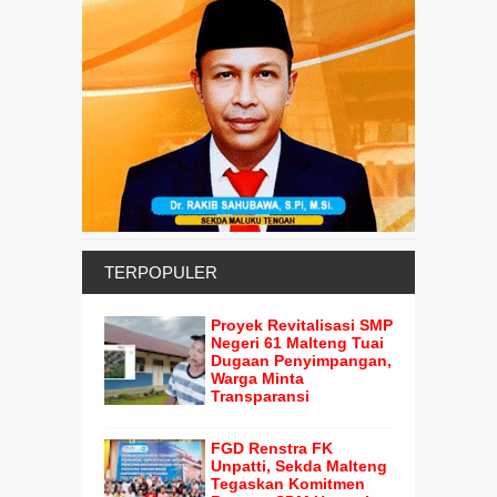
TERPOPULER
Proyek Revitalisasi SMP
Negeri 61 Malteng Tuai
Dugaan Penyimpangan,
Warga Minta
Transparansi
FGD Renstra FK
Unpatti, Sekda Malteng
Tegaskan Komitmen