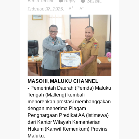
Berita Terkini
Reply
Selasa,
+
-
Februari 03, 2026
A
A
MASOHI, MALUKU CHANNEL
-
Pemerintah Daerah (Pemda) Maluku
Tengah (Malteng) kembali
menorehkan prestasi membanggakan
dengan menerima Piagam
Penghargaan Predikat AA (Istimewa)
dari Kantor Wilayah Kementerian
Hukum (Kanwil Kemenkum) Provinsi
Maluku.