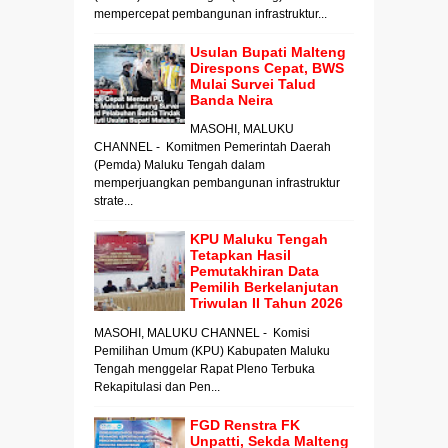
mempercepat pembangunan infrastruktur...
Usulan Bupati Malteng
Direspons Cepat, BWS
Mulai Survei Talud
Banda Neira
MASOHI, MALUKU
CHANNEL - Komitmen Pemerintah Daerah
(Pemda) Maluku Tengah dalam
memperjuangkan pembangunan infrastruktur
strate...
KPU Maluku Tengah
Tetapkan Hasil
Pemutakhiran Data
Pemilih Berkelanjutan
Triwulan II Tahun 2026
MASOHI, MALUKU CHANNEL - Komisi
Pemilihan Umum (KPU) Kabupaten Maluku
Tengah menggelar Rapat Pleno Terbuka
Rekapitulasi dan Pen...
FGD Renstra FK
Unpatti, Sekda Malteng