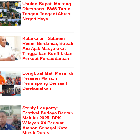
Usulan Bupati Malteng
Direspons, BWS Turun
Tangan Tangani Abrasi
Negeri Haya
Kalarkalar - Salarem
Resmi Berdamai, Bupati
Aru Ajak Masyarakat
Tinggalkan Konflik dan
Perkuat Persaudaraan
Longboat Mati Mesin di
Perairan Malra, 7
Penumpang Berhasil
Diselamatkan
Stenly Loupatty:
Festival Budaya Daerah
Maluku 2025, BPK
Wilayah XX Perkuat
Ambon Sebagai Kota
Musik Dunia