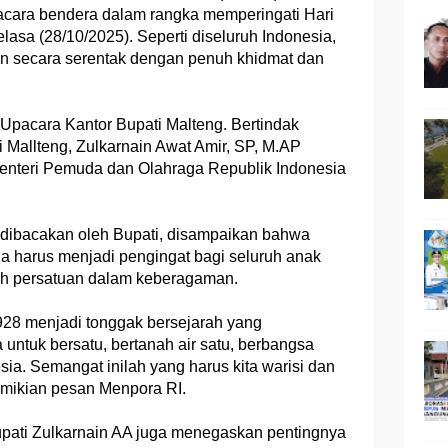
acara bendera dalam rangka memperingati Hari
sa (28/10/2025). Seperti diseluruh Indonesia,
kan secara serentak dengan penuh khidmat dan
Upacara Kantor Bupati Malteng. Bertindak
 Mallteng, Zulkarnain Awat Amir, SP, M.AP
nteri Pemuda dan Olahraga Republik Indonesia
ibacakan oleh Bupati, disampaikan bahwa
harus menjadi pengingat bagi seluruh anak
h persatuan dalam keberagaman.
8 menjadi tonggak bersejarah yang
ntuk bersatu, bertanah air satu, berbangsa
sia. Semangat inilah yang harus kita warisi dan
emikian pesan Menpora RI.
ati Zulkarnain AA juga menegaskan pentingnya