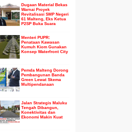
Dugaan Material Bekas
Warnai Proyek
Revitalisasi SMP Negeri
61 Malteng, Eks Ketua
P2SP Buka Suara
Menteri PUPR:
Penataan Kawasan
Kumuh Kiom Gunakan
Konsep Waterfront City
Pemda Malteng Dorong
Pembangunan Banda
Green Lewat Skema
Multipendanaan
Jalan Strategis Maluku
Tengah Dibangun,
Konektivitas dan
Ekonomi Makin Kuat