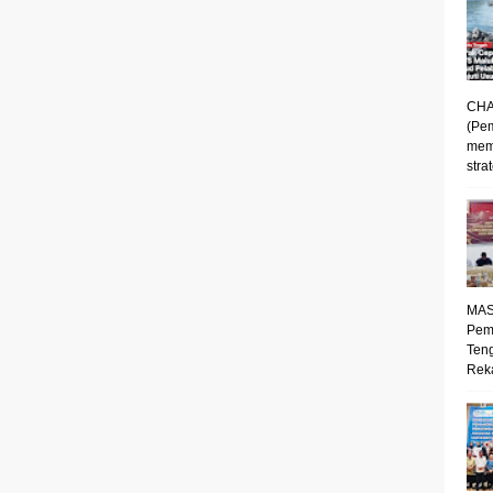
CHA
(Pe
mem
strat
MAS
Pem
Ten
Reka