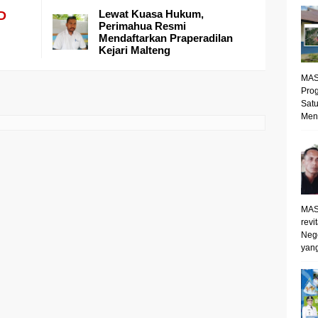
Lewat Kuasa Hukum,
D
Perimahua Resmi
Mendaftarkan Praperadilan
Kejari Malteng
MAS
Prog
Satu
Mene
MAS
revi
Neg
yang