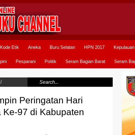
Kode Etik
Aneka
Buru Selatan
HPN 2017
Kepulauan
pini
Pesparani
Politik
Seram Bagian Barat
Seram Bag
/
mpin Peringatan Hari
Ke-97 di Kabupaten
+
-