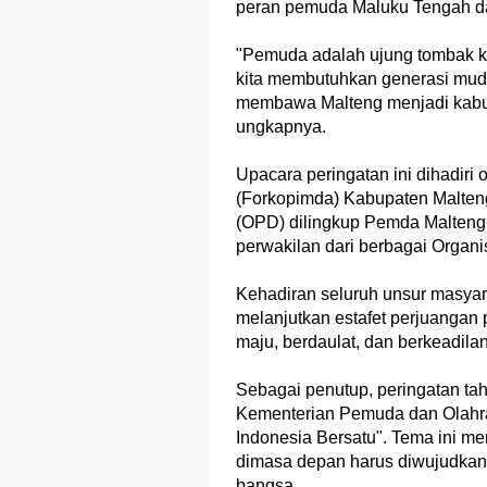
peran pemuda Maluku Tengah 
"Pemuda adalah ujung tombak ke
kita membutuhkan generasi muda y
membawa Malteng menjadi kabupa
ungkapnya.
Upacara peringatan ini dihadiri
(Forkopimda) Kabupaten Malten
(OPD) dilingkup Pemda Malteng,
perwakilan dari berbagai Organ
Kehadiran seluruh unsur masya
melanjutkan estafet perjuang
maju, berdaulat, dan berkeadilan
Sebagai penutup, peringatan ta
Kementerian Pemuda dan Olahra
Indonesia Bersatu". Tema ini 
dimasa depan harus diwujudkan 
bangsa.