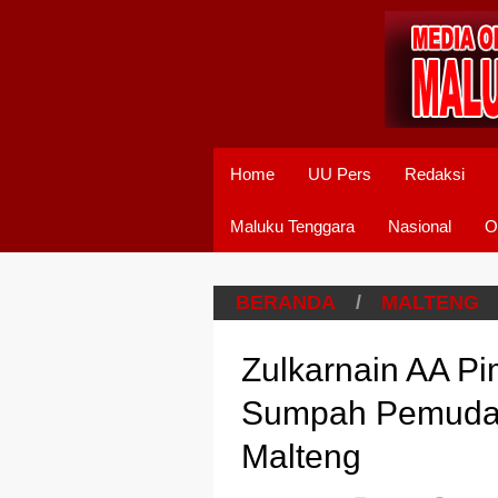
Home
UU Pers
Redaksi
Maluku Tenggara
Nasional
O
BERANDA
/
MALTENG
Zulkarnain AA Pi
Sumpah Pemuda 
Malteng