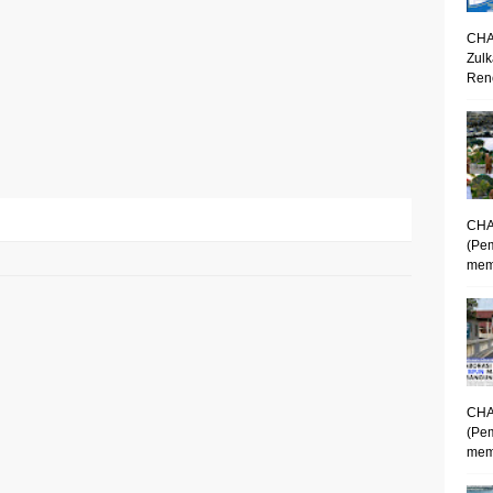
CHA
Zulk
Renc
CHA
(Pe
mem
CHA
(Pe
memp