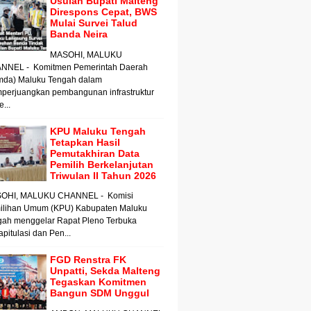
Usulan Bupati Malteng
Direspons Cepat, BWS
Mulai Survei Talud
Banda Neira
MASOHI, MALUKU
NNEL - Komitmen Pemerintah Daerah
mda) Maluku Tengah dalam
perjuangkan pembangunan infrastruktur
e...
KPU Maluku Tengah
Tetapkan Hasil
Pemutakhiran Data
Pemilih Berkelanjutan
Triwulan II Tahun 2026
OHI, MALUKU CHANNEL - Komisi
ilihan Umum (KPU) Kabupaten Maluku
gah menggelar Rapat Pleno Terbuka
pitulasi dan Pen...
FGD Renstra FK
Unpatti, Sekda Malteng
Tegaskan Komitmen
Bangun SDM Unggul