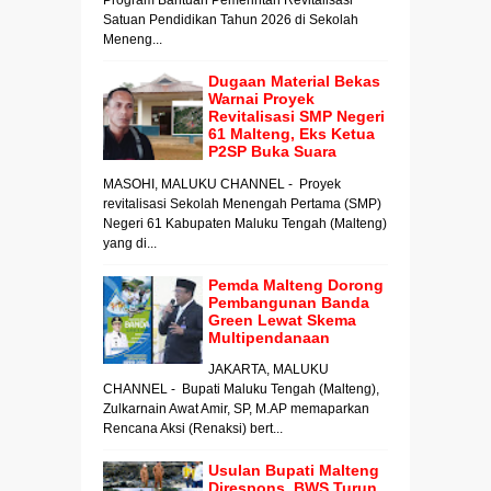
Satuan Pendidikan Tahun 2026 di Sekolah
Meneng...
Dugaan Material Bekas
Warnai Proyek
Revitalisasi SMP Negeri
61 Malteng, Eks Ketua
P2SP Buka Suara
MASOHI, MALUKU CHANNEL - Proyek
revitalisasi Sekolah Menengah Pertama (SMP)
Negeri 61 Kabupaten Maluku Tengah (Malteng)
yang di...
Pemda Malteng Dorong
Pembangunan Banda
Green Lewat Skema
Multipendanaan
JAKARTA, MALUKU
CHANNEL - Bupati Maluku Tengah (Malteng),
Zulkarnain Awat Amir, SP, M.AP memaparkan
Rencana Aksi (Renaksi) bert...
Usulan Bupati Malteng
Direspons, BWS Turun