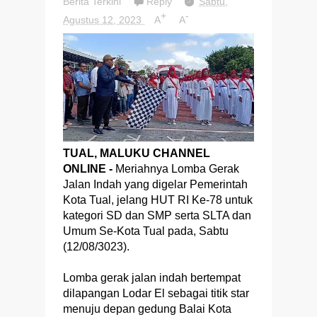
Berita Terkini
Reply
Sabtu,
+
-
Agustus 12, 2023
A
A
TUAL, MALUKU CHANNEL
ONLINE -
Meriahnya Lomba Gerak
Jalan Indah yang digelar Pemerintah
Kota Tual, jelang HUT RI Ke-78 untuk
kategori SD dan SMP serta SLTA dan
Umum Se-Kota Tual pada, Sabtu
(12/08/3023).
Lomba gerak jalan indah bertempat
dilapangan Lodar El sebagai titik star
menuju depan gedung Balai Kota