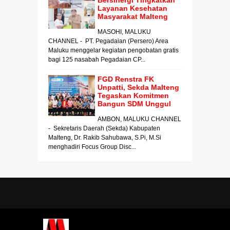
Bersinergi Tingkatkan
Layanan Kesehatan
Masyarakat Malteng
MASOHI, MALUKU
CHANNEL - PT. Pegadaian (Persero) Area
Maluku menggelar kegiatan pengobatan gratis
bagi 125 nasabah Pegadaian CP...
FGD Renstra FK
Unpatti, Sekda Malteng
Tegaskan Komitmen
Bangun SDM Unggul
AMBON, MALUKU CHANNEL
- Sekretaris Daerah (Sekda) Kabupaten
Malteng, Dr. Rakib Sahubawa, S.Pi, M.Si
menghadiri Focus Group Disc...