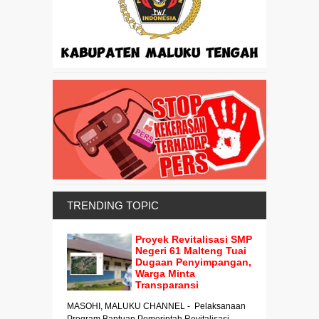
TRENDING TOPIC
Proyek Revitalisasi SMP
Negeri 61 Malteng Tuai
Dugaan Penyimpangan,
Warga Minta
Transparansi
MASOHI, MALUKU CHANNEL - Pelaksanaan
Program Bantuan Pemerintah Revitalisasi