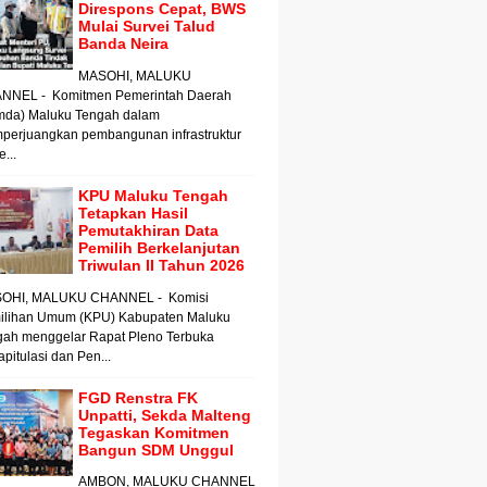
Direspons Cepat, BWS
Mulai Survei Talud
Banda Neira
MASOHI, MALUKU
NNEL - Komitmen Pemerintah Daerah
mda) Maluku Tengah dalam
perjuangkan pembangunan infrastruktur
e...
KPU Maluku Tengah
Tetapkan Hasil
Pemutakhiran Data
Pemilih Berkelanjutan
Triwulan II Tahun 2026
OHI, MALUKU CHANNEL - Komisi
ilihan Umum (KPU) Kabupaten Maluku
gah menggelar Rapat Pleno Terbuka
pitulasi dan Pen...
FGD Renstra FK
Unpatti, Sekda Malteng
Tegaskan Komitmen
Bangun SDM Unggul
AMBON, MALUKU CHANNEL