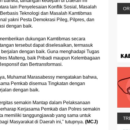
n bahwa, tantangan kedepan di Daerah ini
ara lain Penyelesaian Konflik Sosial, Masalah
OR
n Berbasis Teknologi dan Masalah Kamtibmas
onal yakni Pesta Demokrasi Pileg, Pilpres, dan
pasi dengan baik.
at memberikan dukungan Kamtibmas secara
angan tersebut dapat diselesaikan, termasuk
t berjalan dengan baik. Guna menghadapi Tugas
olres Malteng, baik Pribadi maupun Kelembagaan
 Responsif dan Bertransformasi.
ya, Muhamat Marasabessy mengatakan bahwa,
asama Pemkab disemua Tingkatan dengan
erjalan dengan baik.
nergitas semakin Mantap dalam Pelaksanaan
berharap Kerjasama Pemkab dan Polres semakin
Kita memiliki tanggungjawab yang sama untuk
TR
agi Masyarakat di Daerah ini," tutupnya.
(MCJ)