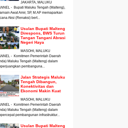
JAKARTA, MALUKU
NNEL - Bupati Maluku Tengah (Malteng),
arnain Awat Amir, SP, M.AP memaparkan
ana Aksi (Renaksi) bert...
Usulan Bupati Malteng
Direspons, BWS Turun
Tangan Tangani Abrasi
Negeri Haya
MASOHI, MALUKU
NNEL - Komitmen Pemerintah Daerah
mda) Maluku Tengah (Malteng) dalam
perjuangkan pembanguna...
Jalan Strategis Maluku
Tengah Dibangun,
Konektivitas dan
Ekonomi Makin Kuat
MASOHI, MALUKU
NNEL - Komitmen Pemerintah Daerah
mda) Maluku Tengah (Malteng) dalam
ercepat pembangunan infrastruktur...
Usulan Bupati Malteng