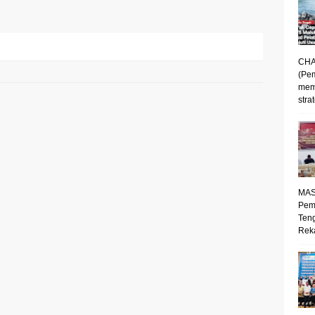
CHA
(Pe
mem
strat
MAS
Pem
Ten
Reka