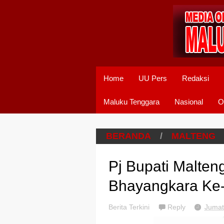
Home
UU Pers
Redaksi
Maluku Tenggara
Nasional
O
BERANDA
/
MALTENG
Pj Bupati Malten
Bhayangkara Ke
Berita Terkini
Reply
Jumat