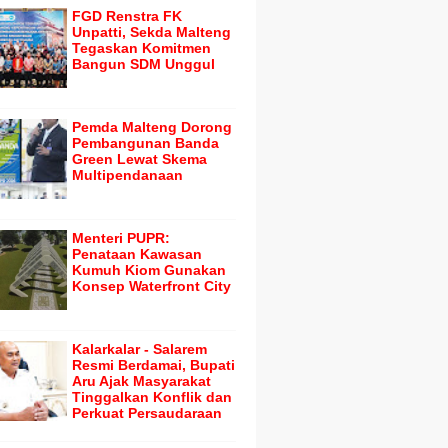
FGD Renstra FK
Unpatti, Sekda Malteng
Tegaskan Komitmen
Bangun SDM Unggul
Pemda Malteng Dorong
Pembangunan Banda
Green Lewat Skema
Multipendanaan
Menteri PUPR:
Penataan Kawasan
Kumuh Kiom Gunakan
Konsep Waterfront City
Kalarkalar - Salarem
Resmi Berdamai, Bupati
Aru Ajak Masyarakat
Tinggalkan Konflik dan
Perkuat Persaudaraan