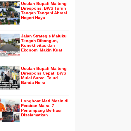
Usulan Bupati Malteng
Direspons, BWS Turun
Tangan Tangani Abrasi
Negeri Haya
Jalan Strategis Maluku
Tengah Dibangun,
Konektivitas dan
Ekonomi Makin Kuat
Usulan Bupati Malteng
Direspons Cepat, BWS
Mulai Survei Talud
Banda Neira
Longboat Mati Mesin di
Perairan Malra, 7
Penumpang Berhasil
Diselamatkan