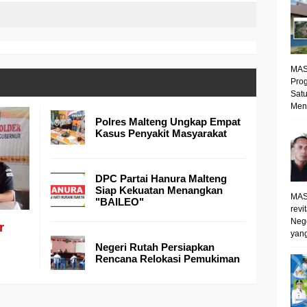
MAS
Prog
Satu
Mene
Polres Malteng Ungkap Empat
Kasus Penyakit Masyarakat
DPC Partai Hanura Malteng
Siap Kekuatan Menangkan
MAS
"BAILEO"
revi
Neg
r
yang
Negeri Rutah Persiapkan
Rencana Relokasi Pemukiman