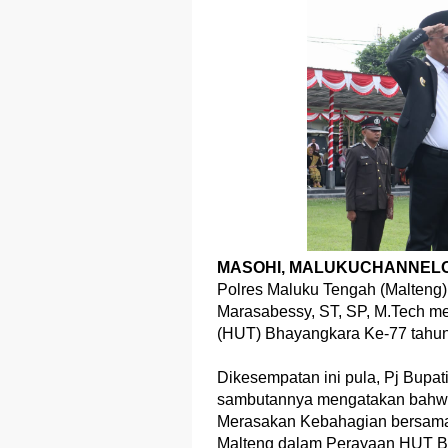
MASOHI, MALUKUCHANNELO
Polres Maluku Tengah (Malteng)
Marasabessy, ST, SP, M.Tech m
(HUT) Bhayangkara Ke-77 tahun 
Dikesempatan ini pula, Pj Bupa
sambutannya mengatakan bahwa,
Merasakan Kebahagian bersama 
Malteng dalam Perayaan HUT B