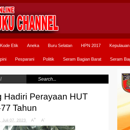
Kode Etik
Aneka
Buru Selatan
HPN 2017
Kepulauan
pini
Pesparani
Politik
Seram Bagian Barat
Seram Bag
/
g Hadiri Perayaan HUT
-77 Tahun
+
-
, Juli 07, 2023
A
A