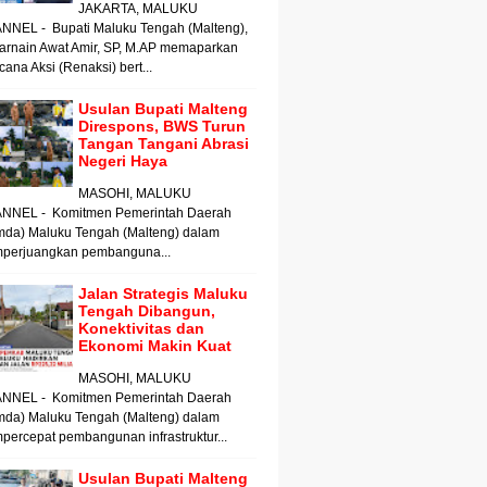
JAKARTA, MALUKU
NNEL - Bupati Maluku Tengah (Malteng),
arnain Awat Amir, SP, M.AP memaparkan
ana Aksi (Renaksi) bert...
Usulan Bupati Malteng
Direspons, BWS Turun
Tangan Tangani Abrasi
Negeri Haya
MASOHI, MALUKU
NNEL - Komitmen Pemerintah Daerah
mda) Maluku Tengah (Malteng) dalam
perjuangkan pembanguna...
Jalan Strategis Maluku
Tengah Dibangun,
Konektivitas dan
Ekonomi Makin Kuat
MASOHI, MALUKU
NNEL - Komitmen Pemerintah Daerah
mda) Maluku Tengah (Malteng) dalam
ercepat pembangunan infrastruktur...
Usulan Bupati Malteng