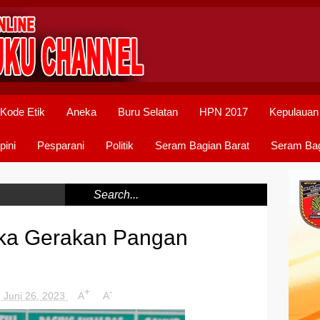
Kode Etik
Aneka
Buru Selatan
HPN 2017
Kepulauan
pini
Pesparani
Politik
Seram Bagian Barat
Seram Bag
uka Gerakan Pangan
+
-
, Juni 26, 2023
A
A