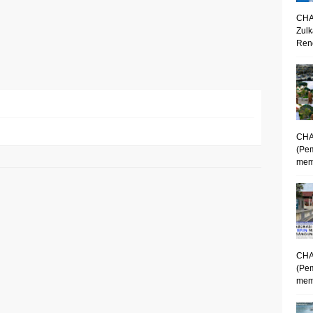
CHA
Zulk
Renc
CHA
(Pe
mem
CHA
(Pe
memp