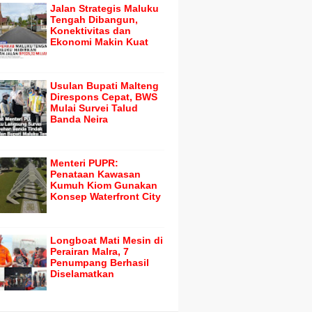
Jalan Strategis Maluku
Tengah Dibangun,
Konektivitas dan
Ekonomi Makin Kuat
Usulan Bupati Malteng
Direspons Cepat, BWS
Mulai Survei Talud
Banda Neira
Menteri PUPR:
Penataan Kawasan
Kumuh Kiom Gunakan
Konsep Waterfront City
Longboat Mati Mesin di
Perairan Malra, 7
Penumpang Berhasil
Diselamatkan