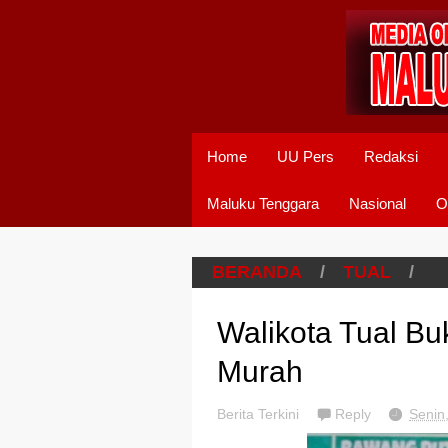
Home
UU Pers
Redaksi
Maluku Tenggara
Nasional
O
BERANDA
/
TUAL
/
Walikota Tual B
Murah
Berita Terkini
Reply
Senin