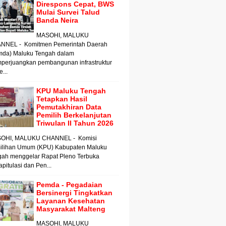
Direspons Cepat, BWS
Mulai Survei Talud
Banda Neira
MASOHI, MALUKU
NNEL - Komitmen Pemerintah Daerah
mda) Maluku Tengah dalam
perjuangkan pembangunan infrastruktur
e...
KPU Maluku Tengah
Tetapkan Hasil
Pemutakhiran Data
Pemilih Berkelanjutan
Triwulan II Tahun 2026
OHI, MALUKU CHANNEL - Komisi
ilihan Umum (KPU) Kabupaten Maluku
gah menggelar Rapat Pleno Terbuka
pitulasi dan Pen...
Pemda - Pegadaian
Bersinergi Tingkatkan
Layanan Kesehatan
Masyarakat Malteng
MASOHI, MALUKU