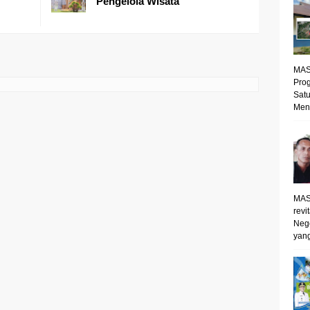
Pengelola Wisata
MAS
Prog
Satu
Mene
MAS
revi
Neg
yang