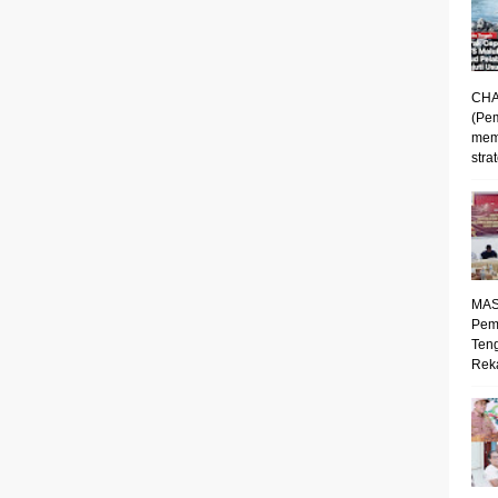
CHA
(Pe
mem
strat
MAS
Pem
Ten
Reka