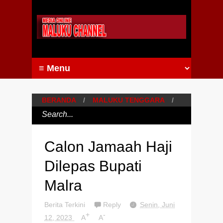
BERANDA
/
MALUKU TENGGARA
/
Calon Jamaah Haji
Dilepas Bupati
Malra
Berita Terkini
Reply
Senin, Juni
+
-
12, 2023
A
A