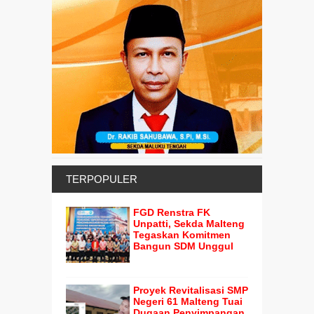
TERPOPULER
FGD Renstra FK
Unpatti, Sekda Malteng
Tegaskan Komitmen
Bangun SDM Unggul
Proyek Revitalisasi SMP
Negeri 61 Malteng Tuai
Dugaan Penyimpangan,