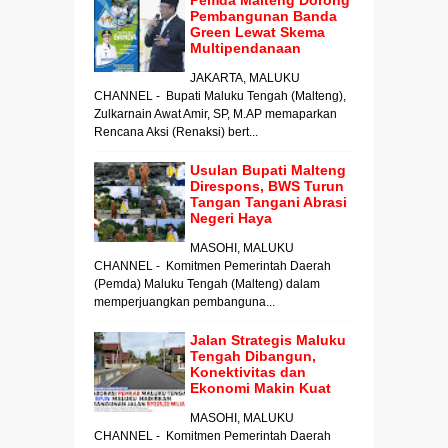
Pemda Malteng Dorong
Pembangunan Banda
Green Lewat Skema
Multipendanaan
JAKARTA, MALUKU
CHANNEL - Bupati Maluku Tengah (Malteng),
Zulkarnain Awat Amir, SP, M.AP memaparkan
Rencana Aksi (Renaksi) bert...
Usulan Bupati Malteng
Direspons, BWS Turun
Tangan Tangani Abrasi
Negeri Haya
MASOHI, MALUKU
CHANNEL - Komitmen Pemerintah Daerah
(Pemda) Maluku Tengah (Malteng) dalam
memperjuangkan pembanguna...
Jalan Strategis Maluku
Tengah Dibangun,
Konektivitas dan
Ekonomi Makin Kuat
MASOHI, MALUKU
CHANNEL - Komitmen Pemerintah Daerah