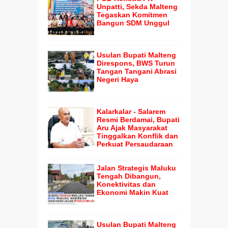
Unpatti, Sekda Malteng
Tegaskan Komitmen
Bangun SDM Unggul
Usulan Bupati Malteng
Direspons, BWS Turun
Tangan Tangani Abrasi
Negeri Haya
Kalarkalar - Salarem
Resmi Berdamai, Bupati
Aru Ajak Masyarakat
Tinggalkan Konflik dan
Perkuat Persaudaraan
Jalan Strategis Maluku
Tengah Dibangun,
Konektivitas dan
Ekonomi Makin Kuat
Usulan Bupati Malteng