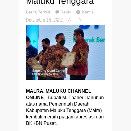
Maluku Tenggara
Berita Terkini
Reply
Kamis,
+
-
Desember 15, 2022
A
A
MALRA, MALUKU CHANNEL
ONLINE -
Bupati M. Thaher Hanubun
atas nama Pemerintah Daerah
Kabupaten Maluku Tenggara (Malra)
kembali meraih piagam apresiasi dari
BKKBN Pusat.