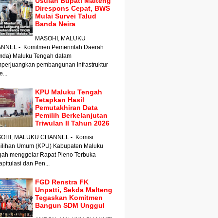
Usulan Bupati Malteng
Direspons Cepat, BWS
Mulai Survei Talud
Banda Neira
MASOHI, MALUKU
NNEL - Komitmen Pemerintah Daerah
mda) Maluku Tengah dalam
perjuangkan pembangunan infrastruktur
e...
KPU Maluku Tengah
Tetapkan Hasil
Pemutakhiran Data
Pemilih Berkelanjutan
Triwulan II Tahun 2026
OHI, MALUKU CHANNEL - Komisi
ilihan Umum (KPU) Kabupaten Maluku
gah menggelar Rapat Pleno Terbuka
pitulasi dan Pen...
FGD Renstra FK
Unpatti, Sekda Malteng
Tegaskan Komitmen
Bangun SDM Unggul