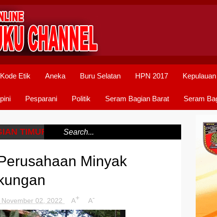
Kode Etik
Aneka
Buru Selatan
HPN 2017
Kepulauan
pini
Pesparani
Politik
Seram Bagian Barat
Seram Bag
IAN TIMUR
/
Perusahaan Minyak
gkungan
+
-
 November 02, 2022
A
A