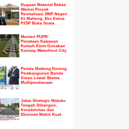
Dugaan Material Bekas
Warnai Proyek
Revitalisasi SMP Negeri
61 Malteng, Eks Ketua
P2SP Buka Suara
Menteri PUPR:
Penataan Kawasan
Kumuh Kiom Gunakan
Konsep Waterfront City
Pemda Malteng Dorong
Pembangunan Banda
Green Lewat Skema
Multipendanaan
Jalan Strategis Maluku
Tengah Dibangun,
Konektivitas dan
Ekonomi Makin Kuat