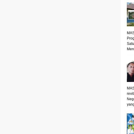
MAS
Prog
Satu
Mene
MAS
revi
Neg
yang