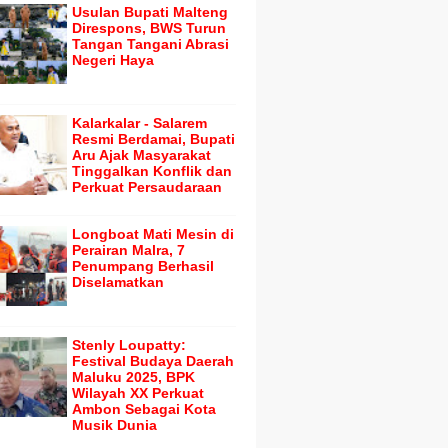
Usulan Bupati Malteng
Direspons, BWS Turun
Tangan Tangani Abrasi
Negeri Haya
Kalarkalar - Salarem
Resmi Berdamai, Bupati
Aru Ajak Masyarakat
Tinggalkan Konflik dan
Perkuat Persaudaraan
Longboat Mati Mesin di
Perairan Malra, 7
Penumpang Berhasil
Diselamatkan
Stenly Loupatty:
Festival Budaya Daerah
Maluku 2025, BPK
Wilayah XX Perkuat
Ambon Sebagai Kota
Musik Dunia