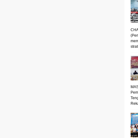
CHA
(Pe
mem
strat
MAS
Pem
Ten
Reka