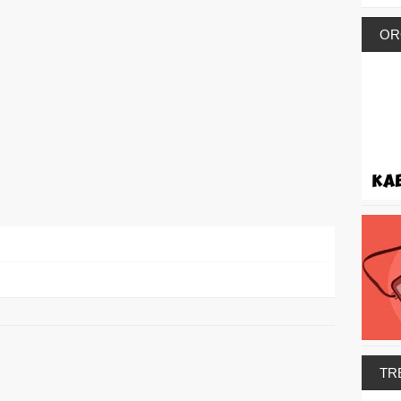
OR
TR