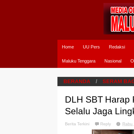
Home
UU Pers
Redaksi
Maluku Tenggara
Nasional
O
BERANDA
/
SERAM BAG
DLH SBT Harap 
Selalu Jaga Lin
Berita Terkini
Reply
Rabu,