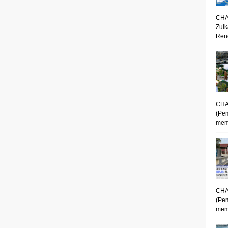
CHA
Zulk
Renc
CHA
(Pe
mem
CHA
(Pe
memp