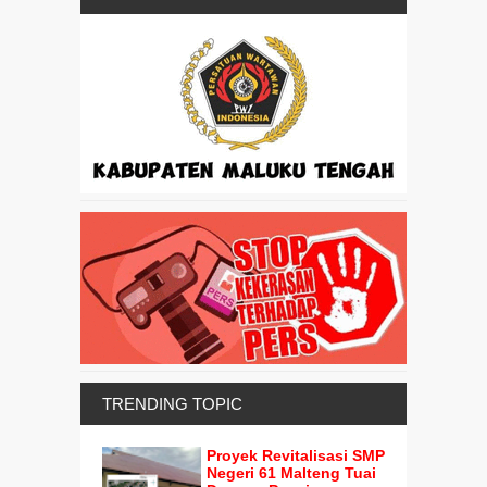
TRENDING TOPIC
Proyek Revitalisasi SMP
Negeri 61 Malteng Tuai