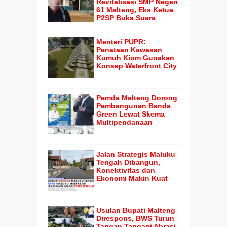
Revitalisasi SMP Negeri
61 Malteng, Eks Ketua
P2SP Buka Suara
Menteri PUPR:
Penataan Kawasan
Kumuh Kiom Gunakan
Konsep Waterfront City
Pemda Malteng Dorong
Pembangunan Banda
Green Lewat Skema
Multipendanaan
Jalan Strategis Maluku
Tengah Dibangun,
Konektivitas dan
Ekonomi Makin Kuat
Usulan Bupati Malteng
Direspons, BWS Turun
Tangan Tangani Abrasi