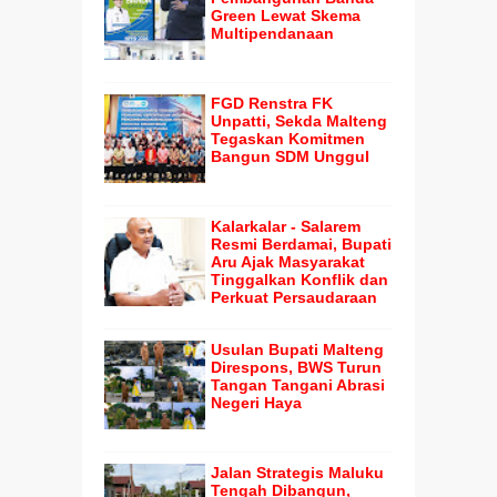
Green Lewat Skema
Multipendanaan
FGD Renstra FK
Unpatti, Sekda Malteng
Tegaskan Komitmen
Bangun SDM Unggul
Kalarkalar - Salarem
Resmi Berdamai, Bupati
Aru Ajak Masyarakat
Tinggalkan Konflik dan
Perkuat Persaudaraan
Usulan Bupati Malteng
Direspons, BWS Turun
Tangan Tangani Abrasi
Negeri Haya
Jalan Strategis Maluku
Tengah Dibangun,