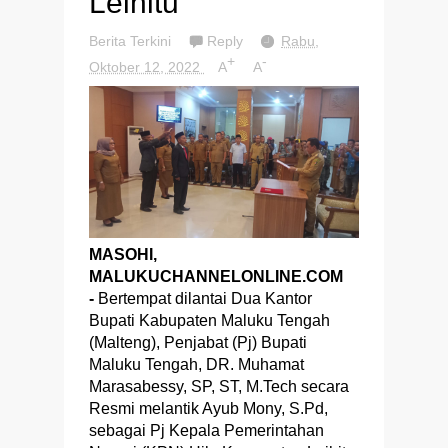
Leihitu
Berita Terkini
Reply
Rabu,
+
-
Oktober 12, 2022
A
A
MASOHI,
MALUKUCHANNELONLINE.COM
-
Bertempat dilantai Dua Kantor
Bupati Kabupaten Maluku Tengah
(Malteng), Penjabat (Pj) Bupati
Maluku Tengah, DR. Muhamat
Marasabessy, SP, ST, M.Tech secara
Resmi melantik Ayub Mony, S.Pd,
sebagai Pj Kepala Pemerintahan