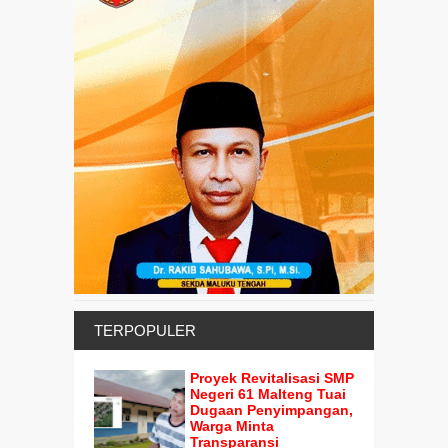
TERPOPULER
Proyek Revitalisasi SMP
Negeri 61 Malteng Tuai
Dugaan Penyimpangan,
Warga Minta
Transparansi