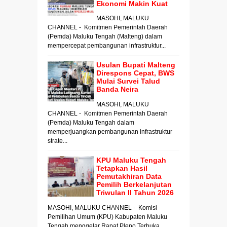
Ekonomi Makin Kuat
MASOHI, MALUKU
CHANNEL - Komitmen Pemerintah Daerah
(Pemda) Maluku Tengah (Malteng) dalam
mempercepat pembangunan infrastruktur...
Usulan Bupati Malteng
Direspons Cepat, BWS
Mulai Survei Talud
Banda Neira
MASOHI, MALUKU
CHANNEL - Komitmen Pemerintah Daerah
(Pemda) Maluku Tengah dalam
memperjuangkan pembangunan infrastruktur
strate...
KPU Maluku Tengah
Tetapkan Hasil
Pemutakhiran Data
Pemilih Berkelanjutan
Triwulan II Tahun 2026
MASOHI, MALUKU CHANNEL - Komisi
Pemilihan Umum (KPU) Kabupaten Maluku
Tengah menggelar Rapat Pleno Terbuka