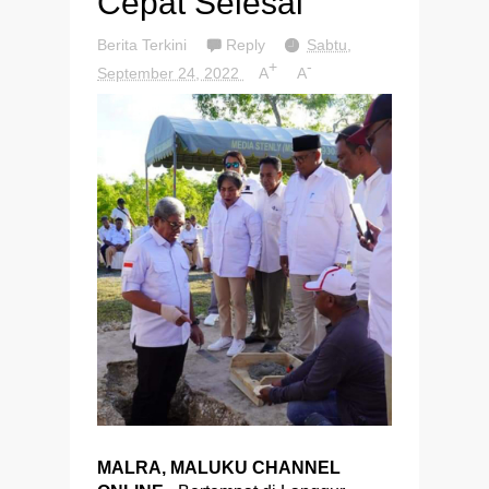
Cepat Selesai
Berita Terkini
Reply
Sabtu,
+
-
September 24, 2022
A
A
MALRA, MALUKU CHANNEL