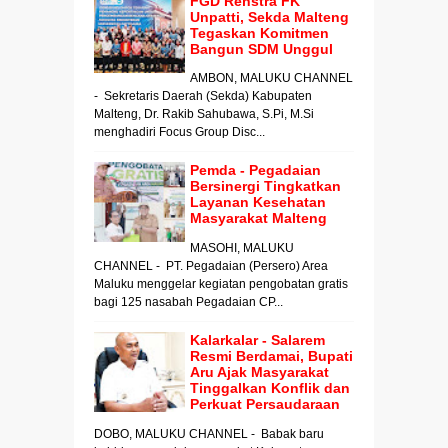
FGD Renstra FK
Unpatti, Sekda Malteng
Tegaskan Komitmen
Bangun SDM Unggul
AMBON, MALUKU CHANNEL
- Sekretaris Daerah (Sekda) Kabupaten
Malteng, Dr. Rakib Sahubawa, S.Pi, M.Si
menghadiri Focus Group Disc...
Pemda - Pegadaian
Bersinergi Tingkatkan
Layanan Kesehatan
Masyarakat Malteng
MASOHI, MALUKU
CHANNEL - PT. Pegadaian (Persero) Area
Maluku menggelar kegiatan pengobatan gratis
bagi 125 nasabah Pegadaian CP...
Kalarkalar - Salarem
Resmi Berdamai, Bupati
Aru Ajak Masyarakat
Tinggalkan Konflik dan
Perkuat Persaudaraan
DOBO, MALUKU CHANNEL - Babak baru