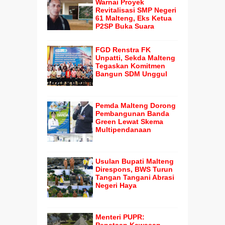
Warnai Proyek
Revitalisasi SMP Negeri
61 Malteng, Eks Ketua
P2SP Buka Suara
FGD Renstra FK
Unpatti, Sekda Malteng
Tegaskan Komitmen
Bangun SDM Unggul
Pemda Malteng Dorong
Pembangunan Banda
Green Lewat Skema
Multipendanaan
Usulan Bupati Malteng
Direspons, BWS Turun
Tangan Tangani Abrasi
Negeri Haya
Menteri PUPR: