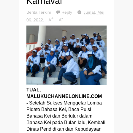
Karnaval
Berita Terkini
Reply
Jumat, Mei
+
-
06, 2022
A
A
TUAL,
MALUKUCHANNELONLINE.COM
-
Setelah Sukses Menggelar Lomba
Pidato Bahasa Kei, Baca Puisi
Bahasa Kei dan Bertutur dalam
Bahasa Kei pada Bulan lalu, Kembali
Dinas Pendidikan dan Kebudayaan