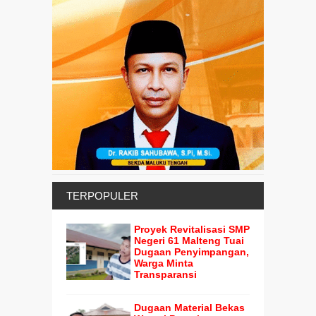
TERPOPULER
Proyek Revitalisasi SMP
Negeri 61 Malteng Tuai
Dugaan Penyimpangan,
Warga Minta
Transparansi
Dugaan Material Bekas