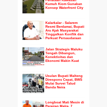
Penataan Kawasan
Kumuh Kiom Gunakan
Konsep Waterfront City
Kalarkalar - Salarem
Resmi Berdamai, Bupati
Aru Ajak Masyarakat
Tinggalkan Konflik dan
Perkuat Persaudaraan
Jalan Strategis Maluku
Tengah Dibangun,
Konektivitas dan
Ekonomi Makin Kuat
Usulan Bupati Malteng
Direspons Cepat, BWS
Mulai Survei Talud
Banda Neira
Longboat Mati Mesin di
Perairan Malra, 7