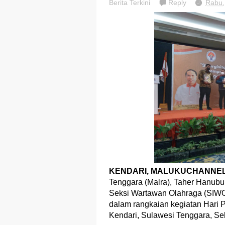
Berita Terkini
Reply
Rabu,
KENDARI, MALUKUCHANNEL
Tenggara (Malra), Taher Hanubu
Seksi Wartawan Olahraga (SIWO
dalam rangkaian kegiatan Hari P
Kendari, Sulawesi Tenggara, Sel