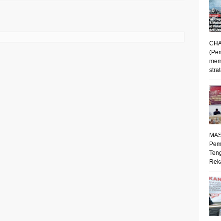
CHA
(Pe
mem
strat
MAS
Pem
Ten
Reka