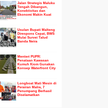
Jalan Strategis Maluku
Tengah Dibangun,
Konektivitas dan
Ekonomi Makin Kuat
Usulan Bupati Malteng
Direspons Cepat, BWS
Mulai Survei Talud
Banda Neira
Menteri PUPR:
Penataan Kawasan
Kumuh Kiom Gunakan
Konsep Waterfront City
Longboat Mati Mesin di
Perairan Malra, 7
Penumpang Berhasil
Diselamatkan