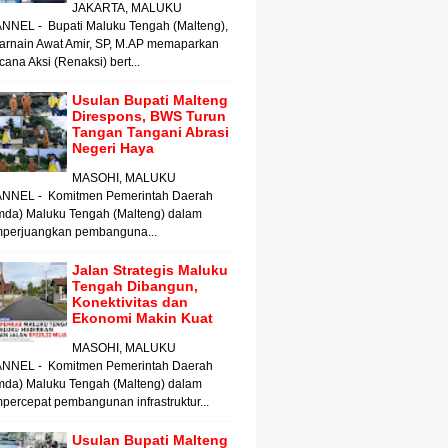
JAKARTA, MALUKU
NNEL - Bupati Maluku Tengah (Malteng),
arnain Awat Amir, SP, M.AP memaparkan
ana Aksi (Renaksi) bert...
Usulan Bupati Malteng
Direspons, BWS Turun
Tangan Tangani Abrasi
Negeri Haya
MASOHI, MALUKU
NNEL - Komitmen Pemerintah Daerah
mda) Maluku Tengah (Malteng) dalam
perjuangkan pembanguna...
Jalan Strategis Maluku
Tengah Dibangun,
Konektivitas dan
Ekonomi Makin Kuat
MASOHI, MALUKU
NNEL - Komitmen Pemerintah Daerah
mda) Maluku Tengah (Malteng) dalam
ercepat pembangunan infrastruktur...
Usulan Bupati Malteng