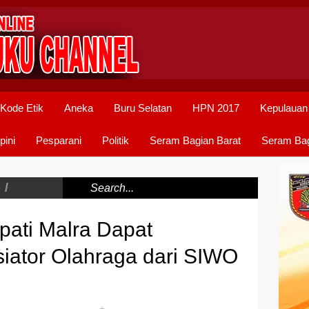
Kode Etik
Aneka
Buru Selatan
HPN 2017
Kepulauan
pini
Pesparani
Politik
Seram Bagian Barat
Seram Bag
/
pati Malra Dapat
iator Olahraga dari SIWO
+
-