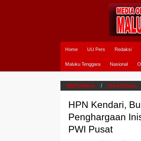
Home
UU Pers
Redaksi
Maluku Tenggara
Nasional
O
BERANDA
/
NASIONAL
HPN Kendari, Bu
Penghargaan Inis
PWI Pusat