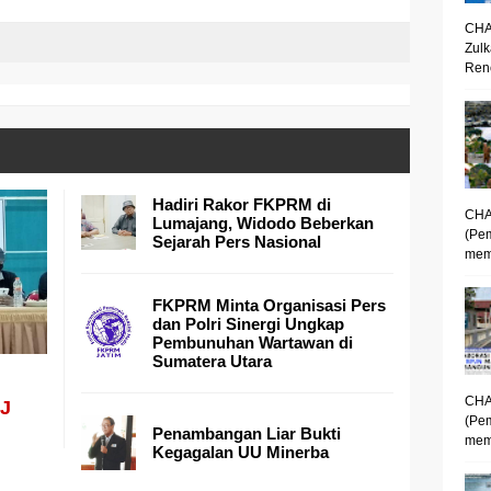
CHA
Zulk
Renc
Hadiri Rakor FKPRM di
CHA
Lumajang, Widodo Beberkan
(Pe
Sejarah Pers Nasional
mem
FKPRM Minta Organisasi Pers
dan Polri Sinergi Ungkap
Pembunuhan Wartawan di
Sumatera Utara
CHA
EJ
(Pe
Penambangan Liar Bukti
memp
Kegagalan UU Minerba