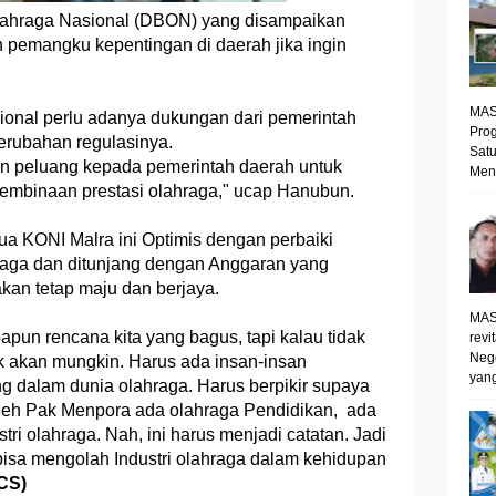
lahraga Nasional (DBON) yang disampaikan
 pemangku kepentingan di daerah jika ingin
MAS
ional perlu adanya dukungan dari pemerintah
Prog
erubahan regulasinya.
Satu
n peluang kepada pemerintah daerah untuk
Mene
mbinaan prestasi olahraga," ucap Hanubun.
a KONI Malra ini Optimis dengan perbaiki
aga dan ditunjang dengan Anggaran yang
kan tetap maju dan berjaya.
MAS
pun rencana kita yang bagus, tapi kalau tidak
revi
Neg
 akan mungkin. Harus ada insan-insan
yang
 dalam dunia olahraga. Harus berpikir supaya
oleh Pak Menpora ada olahraga Pendidikan, ada
tri olahraga. Nah, ini harus menjadi catatan. Jadi
bisa mengolah Industri olahraga dalam kehidupan
CS)