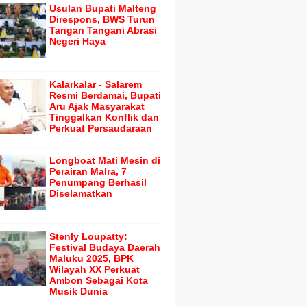
Usulan Bupati Malteng
Direspons, BWS Turun
Tangan Tangani Abrasi
Negeri Haya
Kalarkalar - Salarem
Resmi Berdamai, Bupati
Aru Ajak Masyarakat
Tinggalkan Konflik dan
Perkuat Persaudaraan
Longboat Mati Mesin di
Perairan Malra, 7
Penumpang Berhasil
Diselamatkan
Stenly Loupatty:
Festival Budaya Daerah
Maluku 2025, BPK
Wilayah XX Perkuat
Ambon Sebagai Kota
Musik Dunia