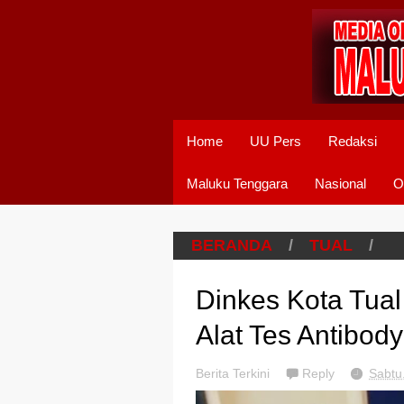
Home
UU Pers
Redaksi
Maluku Tenggara
Nasional
O
BERANDA
/
TUAL
/
Dinkes Kota Tual
Alat Tes Antibod
Berita Terkini
Reply
Sabtu