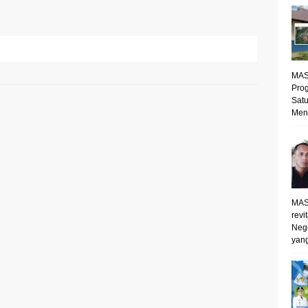
MAS
Prog
Satu
Mene
MAS
revi
Neg
yang