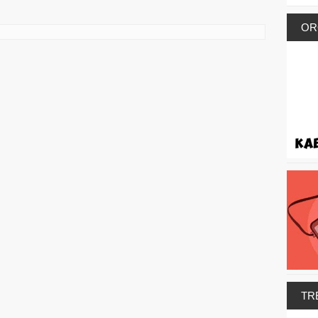
OR
TR