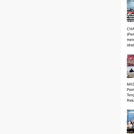
CHA
(Pe
mem
strat
MAS
Pem
Ten
Reka