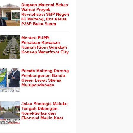
Dugaan Material Bekas
Warnai Proyek
Revitalisasi SMP Negeri
61 Malteng, Eks Ketua
P2SP Buka Suara
Menteri PUPR:
Penataan Kawasan
Kumuh Kiom Gunakan
Konsep Waterfront City
Pemda Malteng Dorong
Pembangunan Banda
Green Lewat Skema
Multipendanaan
Jalan Strategis Maluku
Tengah Dibangun,
Konektivitas dan
Ekonomi Makin Kuat