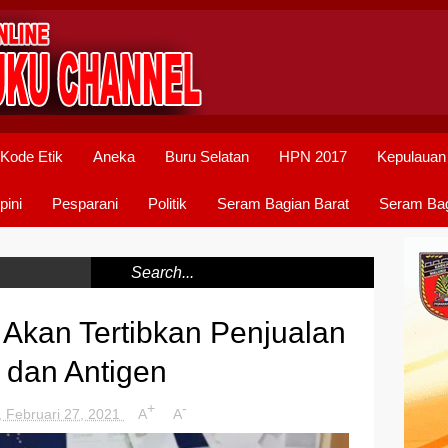
Kode Etik
Aneka
Buru Selatan
HPN 2017
Kepulauan
pini
Pesparani
Politik
Seram Bagian Barat
Seram Bag
 Akan Tertibkan Penjualan
y dan Antigen
+
-
, Februari 27, 2021
A
A