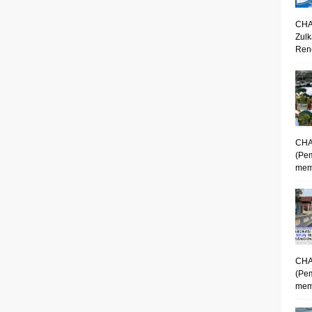
CHA
Zulk
Renc
CHA
(Pe
mem
CHA
(Pe
memp