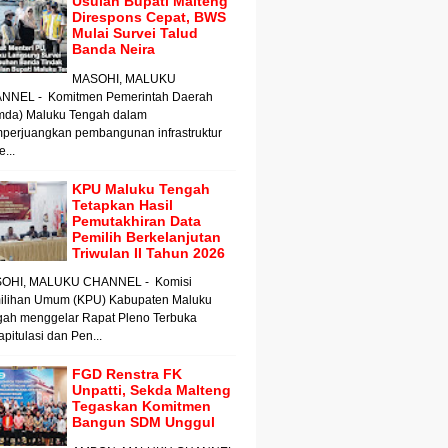
Usulan Bupati Malteng
Direspons Cepat, BWS
Mulai Survei Talud
Banda Neira
MASOHI, MALUKU
NNEL - Komitmen Pemerintah Daerah
mda) Maluku Tengah dalam
perjuangkan pembangunan infrastruktur
e...
KPU Maluku Tengah
Tetapkan Hasil
Pemutakhiran Data
Pemilih Berkelanjutan
Triwulan II Tahun 2026
OHI, MALUKU CHANNEL - Komisi
ilihan Umum (KPU) Kabupaten Maluku
gah menggelar Rapat Pleno Terbuka
pitulasi dan Pen...
FGD Renstra FK
Unpatti, Sekda Malteng
Tegaskan Komitmen
Bangun SDM Unggul