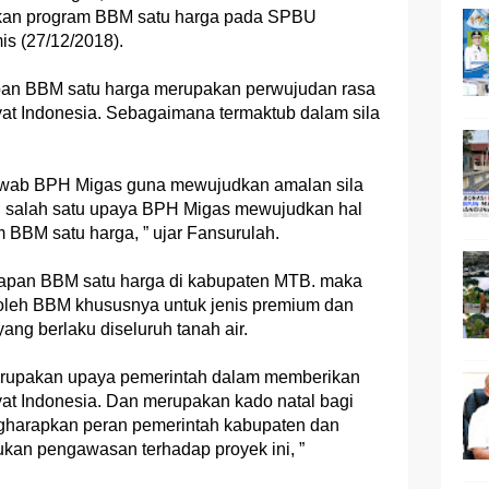
kan program BBM satu harga pada SPBU
is (27/12/2018).
apan BBM satu harga merupakan perwujudan rasa
kyat Indonesia. Sebagaimana termaktub dalam sila
awab BPH Migas guna mewujudkan amalan sila
an salah satu upaya BPH Migas mewujudkan hal
 BBM satu harga, ” ujar Fansurulah.
apan BBM satu harga di kabupaten MTB. maka
leh BBM khususnya untuk jenis premium dan
ang berlaku diseluruh tanah air.
erupakan upaya pemerintah dalam memberikan
kyat Indonesia. Dan merupakan kado natal bagi
ngharapkan peran pemerintah kabupaten dan
ukan pengawasan terhadap proyek ini, ”