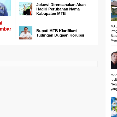
Jokowi Direncanakan Akan
Hadiri Perubahan Nama
Kabupaten MTB
i
MAS
imbar
Bupati MTB Klarifikasi
Prog
Tudingan Dugaan Korupsi
Satu
Mene
MAS
revi
Neg
yang