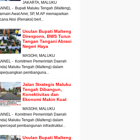
JAKARTA, MALUKU
NNEL - Bupati Maluku Tengah (Malteng),
arnain Awat Amir, SP, M.AP memaparkan
ana Aksi (Renaksi) bert...
Usulan Bupati Malteng
Direspons, BWS Turun
Tangan Tangani Abrasi
Negeri Haya
MASOHI, MALUKU
NNEL - Komitmen Pemerintah Daerah
mda) Maluku Tengah (Malteng) dalam
perjuangkan pembanguna...
Jalan Strategis Maluku
Tengah Dibangun,
Konektivitas dan
Ekonomi Makin Kuat
MASOHI, MALUKU
NNEL - Komitmen Pemerintah Daerah
mda) Maluku Tengah (Malteng) dalam
ercepat pembangunan infrastruktur...
Usulan Bupati Malteng