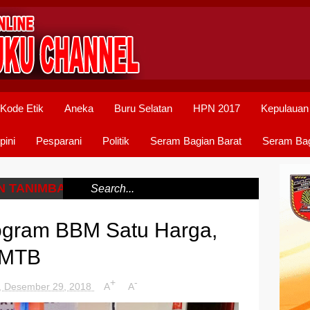
Kode Etik
Aneka
Buru Selatan
HPN 2017
Kepulauan
pini
Pesparani
Politik
Seram Bagian Barat
Seram Bag
N TANIMBAR
/
ogram BBM Satu Harga,
 MTB
+
-
, Desember 29, 2018
A
A