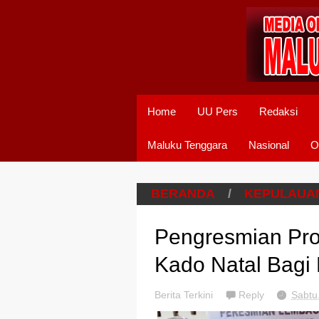
Home
UU Pers
Redaksi
Maluku Tenggara
Nasional
O
BERANDA
/
KEPULAUA
Pengresmian Pr
Kado Natal Bagi
Berita Terkini
Reply
Sabtu