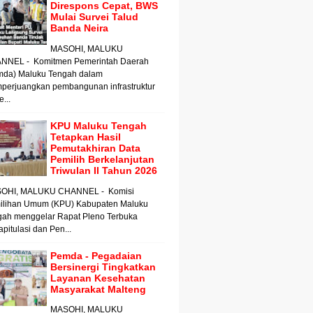
Direspons Cepat, BWS
Mulai Survei Talud
Banda Neira
MASOHI, MALUKU
NNEL - Komitmen Pemerintah Daerah
mda) Maluku Tengah dalam
perjuangkan pembangunan infrastruktur
e...
KPU Maluku Tengah
Tetapkan Hasil
Pemutakhiran Data
Pemilih Berkelanjutan
Triwulan II Tahun 2026
OHI, MALUKU CHANNEL - Komisi
ilihan Umum (KPU) Kabupaten Maluku
gah menggelar Rapat Pleno Terbuka
pitulasi dan Pen...
Pemda - Pegadaian
Bersinergi Tingkatkan
Layanan Kesehatan
Masyarakat Malteng
MASOHI, MALUKU