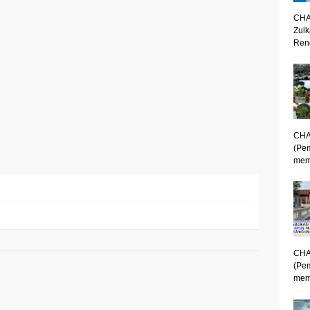
CHA
Zulk
Renc
CHA
(Pe
mem
CHA
(Pe
memp