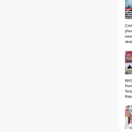
CHA
(Pe
mem
strat
MAS
Pem
Ten
Reka