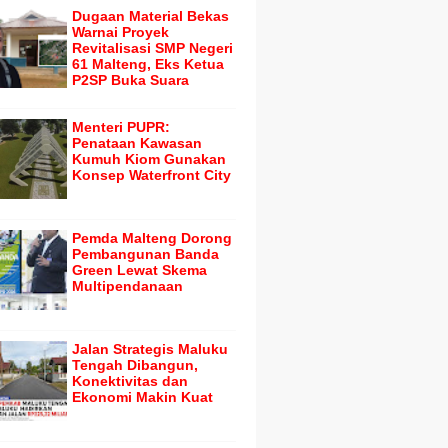
Dugaan Material Bekas
Warnai Proyek
Revitalisasi SMP Negeri
61 Malteng, Eks Ketua
P2SP Buka Suara
Menteri PUPR:
Penataan Kawasan
Kumuh Kiom Gunakan
Konsep Waterfront City
Pemda Malteng Dorong
Pembangunan Banda
Green Lewat Skema
Multipendanaan
Jalan Strategis Maluku
Tengah Dibangun,
Konektivitas dan
Ekonomi Makin Kuat