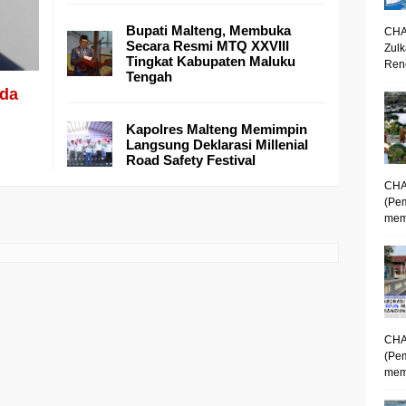
Bupati Malteng, Membuka
CHA
Secara Resmi MTQ XXVIII
Zulk
Tingkat Kabupaten Maluku
Renc
Tengah
da
Kapolres Malteng Memimpin
Langsung Deklarasi Millenial
Road Safety Festival
CHA
(Pe
mem
CHA
(Pe
memp