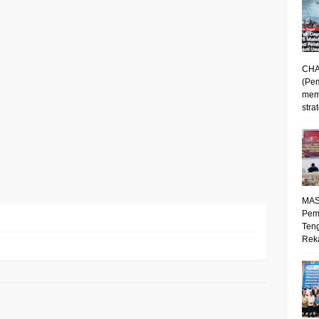
CHA
(Pe
mem
strat
MAS
Pem
Ten
Reka