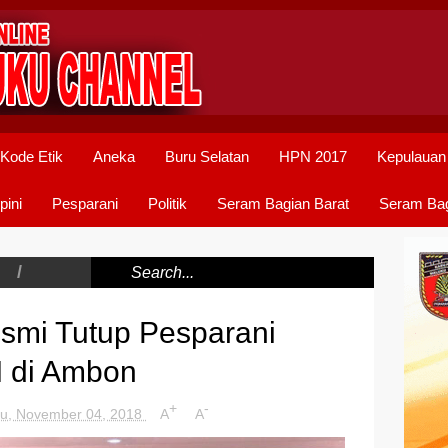
Kode Etik
Aneka
Buru Selatan
HPN 2017
Kepulauan
pini
Pesparani
Politik
Seram Bagian Barat
Seram Bag
/
smi Tutup Pesparani
 I di Ambon
+
-
u, November 04, 2018
A
A