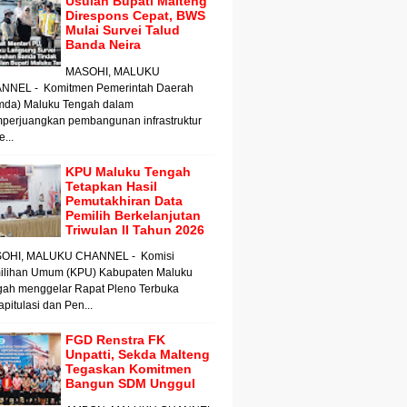
Usulan Bupati Malteng
Direspons Cepat, BWS
Mulai Survei Talud
Banda Neira
MASOHI, MALUKU
NNEL - Komitmen Pemerintah Daerah
mda) Maluku Tengah dalam
perjuangkan pembangunan infrastruktur
e...
KPU Maluku Tengah
Tetapkan Hasil
Pemutakhiran Data
Pemilih Berkelanjutan
Triwulan II Tahun 2026
OHI, MALUKU CHANNEL - Komisi
ilihan Umum (KPU) Kabupaten Maluku
gah menggelar Rapat Pleno Terbuka
pitulasi dan Pen...
FGD Renstra FK
Unpatti, Sekda Malteng
Tegaskan Komitmen
Bangun SDM Unggul