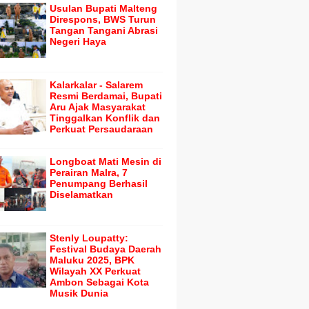
Usulan Bupati Malteng
Direspons, BWS Turun
Tangan Tangani Abrasi
Negeri Haya
Kalarkalar - Salarem
Resmi Berdamai, Bupati
Aru Ajak Masyarakat
Tinggalkan Konflik dan
Perkuat Persaudaraan
Longboat Mati Mesin di
Perairan Malra, 7
Penumpang Berhasil
Diselamatkan
Stenly Loupatty:
Festival Budaya Daerah
Maluku 2025, BPK
Wilayah XX Perkuat
Ambon Sebagai Kota
Musik Dunia