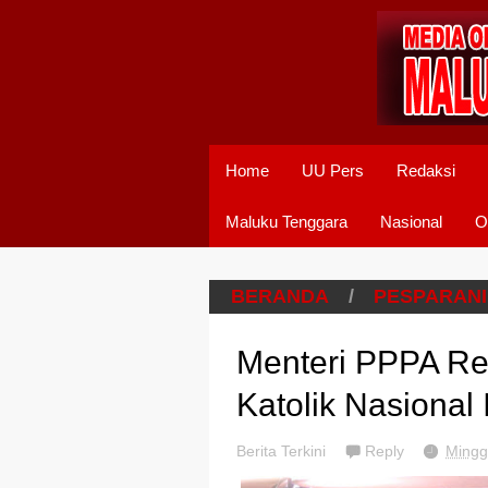
Home
UU Pers
Redaksi
Maluku Tenggara
Nasional
O
BERANDA
/
PESPARANI
Menteri PPPA Re
Katolik Nasional
Berita Terkini
Reply
Mingg