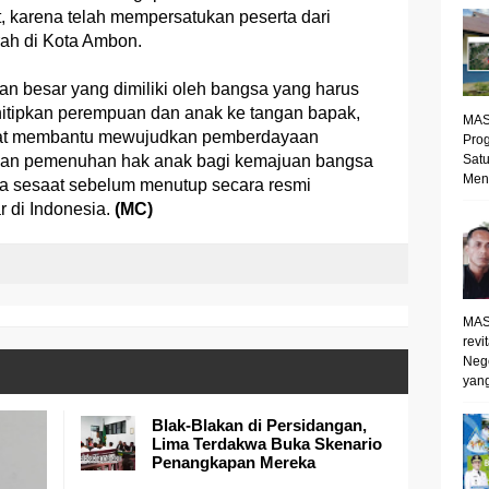
t, karena telah mempersatukan peserta dari
rah di Kota Ambon.
an besar yang dimiliki oleh bangsa yang harus
nitipkan perempuan dan anak ke tangan bapak,
MAS
dapat membantu mewujudkan pemberdayaan
Prog
Satu
dan pemenuhan hak anak bagi kemajuan bangsa
Mene
na sesaat sebelum menutup secara resmi
 di Indonesia.
(MC)
MAS
revi
Neg
yang
Blak-Blakan di Persidangan,
Lima Terdakwa Buka Skenario
Penangkapan Mereka