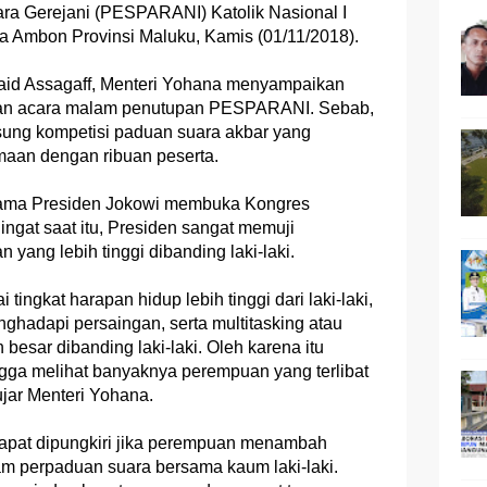
ra Gerejani (PESPARANI) Katolik Nasional I
 Ambon Provinsi Maluku, Kamis (01/11/2018).
aid Assagaff, Menteri Yohana menyampaikan
aian acara malam penutupan PESPARANI. Sebab,
gsung kompetisi paduan suara akbar yang
amaan dengan ribuan peserta.
sama Presiden Jokowi membuka Kongres
ngat saat itu, Presiden sangat memuji
yang lebih tinggi dibanding laki-laki.
ngkat harapan hidup lebih tinggi dari laki-laki,
ghadapi persaingan, serta multitasking atau
besar dibanding laki-laki. Oleh karena itu
gga melihat banyaknya perempuan yang terlibat
ujar Menteri Yohana.
dapat dipungkiri jika perempuan menambah
m perpaduan suara bersama kaum laki-laki.